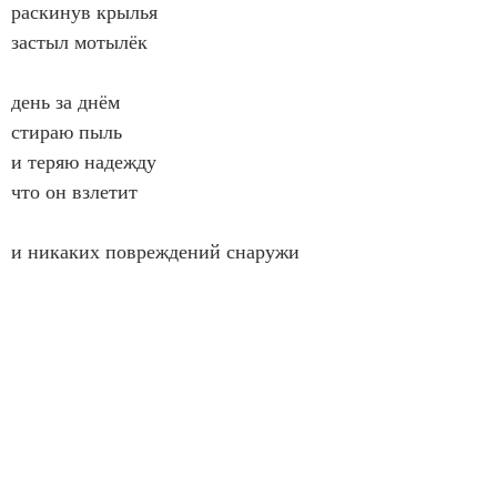
раскинув крылья
застыл мотылёк
день за днём
стираю пыль
и теряю надежду
что он взлетит
и никаких повреждений снаружи
у неисправных самолётов
так бывает
лето 22 года
*
тревога