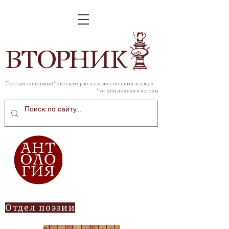
ВТОР
НИК
Толстый зависимый* литературно-художественный журнал
* от дня недели и погоды
Отдел поэзии