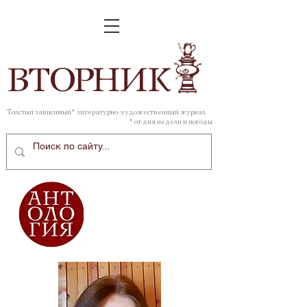
ВТОР
НИК
Толстый зависимый* литературно-художественный журнал
* от дня недели и погоды