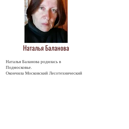
Наталья Баланова
Наталья Баланова родилась в
Подмосковье.
Окончила Московский Лесотехнический
институт.
Публиковалась в журналах «Менестрель»,
«Новая Юность», «Дактиль».
Живет в Москве.
Публикации автора в журнале
«Вторник»
№ 66 (85) ноябрь 2024