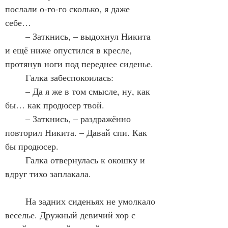
послали о-го-го сколько, я даже 
себе…
	– Заткнись, – выдохнул Никита 
и ещё ниже опустился в кресле, 
протянув ноги под переднее сиденье.
	Галка забеспокоилась:
	– Да я же в том смысле, ну, как 
бы… как продюсер твой.
	– Заткнись, – раздражённо 
повторил Никита. – Давай спи. Как 
бы продюсер.
	Галка отвернулась к окошку и 
вдруг тихо заплакала. 
	На задних сиденьях не умолкало 
веселье. Дружный девичий хор с 