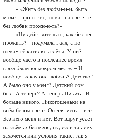
такой искренней тоской выводил:
	– «Жить без любви-и-и, быть 
может, про-о-сто, но как на све-е-те 
без любви прожи-и-ть?»
	«Ну действительно, как без неё 
прожить? – подумала Галя, а по 
щекам её катились слёзы. У неё 
вообще часто в последнее время 
глаза были на мокром месте. – И 
вообще, какая она любовь? Детство? 
А было оно у меня? Детский дом 
был. А теперь? А теперь Никита. И 
больше никого. Никогошеньки на 
всём белом свете. Он для меня – всё. 
Без него меня и нет. Вот вдруг уедет 
на съёмки без меня, ну, если так ему 
захочется или условия такие, так я 