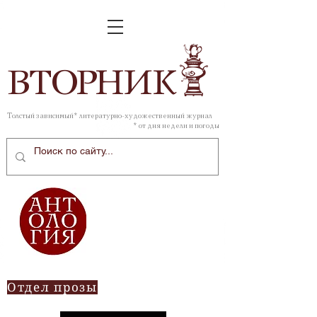
ВТОР
НИК
Толстый зависимый* литературно-художественный журнал
* от дня недели и погоды
Отдел прозы