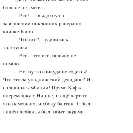
больше нет меня…
	– Всё!   – выдохнул в 
завершении поклонник рэпера по 
кличке Баста.
	– Что всё? – удивилась 
толстушка.
	– Всё – это всё, больше не 
помню.
	– Не, ну это никуда не годится! 
Что это за упаднический декаданс? И 
сплошные амбиции! Прямо Кафка 
вперемешку с Ницше, и ещё чёрт-те 
что намешано, и сбоку бантик. Я был 
лишён любви, я был забыт людьми – 
повеситься можно. Давайте что-то 
приличное, чтобы так… вместе. 