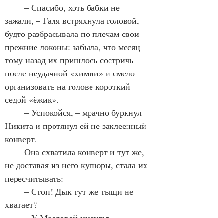
	– Спасибо, хоть бабки не 
зажали, – Галя встряхнула головой, 
будто разбрасывала по плечам свои 
прежние локоны: забыла, что месяц 
тому назад их пришлось состричь 
после неудачной «химии» и смело 
организовать на голове короткий 
седой «ёжик».
	– Успокойся, – мрачно буркнул 
Никита и протянул ей не заклеенный 
конверт.
	Она схватила конверт и тут же, 
не доставая из него купюры, стала их 
пересчитывать:
	– Стоп! Дык тут же тыщи не 
хватает?	
	– У Масловой инсульт, – 