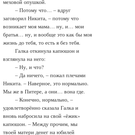
меховой опушкой.
	– Потому что… – вдруг 
заговорил Никита, – потому что 
возникает моя мама… ну, и… мои 
братья… ну, и вообще это как бы моя 
жизнь до тебя, то есть я без тебя. 
	Галка откинула капюшон и 
взглянула на него:
	– Ну, и что?
	– Да ничего, – пожал плечами 
Никита. – Наверное, это нормально. 
Мы же в Питере, а они… вона где.
	– Конечно, нормально, – 
удовлетворённо сказала Галка и 
вновь набросила на свой «ёжик» 
капюшон. – Между прочим, мы 
твоей матери денег на юбилей 