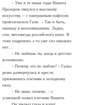
	– Уже в те юные годы Никита 
Прохоров тянулся к высокому 
искусству, – с наигранным пафосом 
провозгласила Галя.  – Так и быть, 
напишу в воспоминаниях. Ладно, 
спи, мегазвезда российского кино. Я 
тоже подремлю, а то уже сил никаких 
нет…
	– Не любишь ты, когда я детство 
вспоминаю.
	– Почему это не люблю? – Галка 
резко развернулась в кресле, 
прижавшись плечами к холодному 
окну.
	– Не знаю, почему, – с 
усмешкой пожал плечами Никита.
	Он закрыл глаза и вдруг 