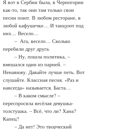
Я вот в Сербии была, в Черногории 
как-то, так они там только свои 
песни поют. В любом ресторане, в 
любой кафушечке… И танцуют под 
них… Весело…
	–  Ага, весело… Сколько 
перебили друг друга.
	– Ну, пошла политика, – 
вмешался один из парней. – 
Ненавижу. Давайте лучше петь. Вот 
слушайте. Классная песня. «Раз и 
навсегда» называется. Баста…
	– В каком смысле? – 
переспросила весёлая девушка-
толстушка. – Всё, что ли? Хана? 
Капец?
	– Да нет! Это творческий 