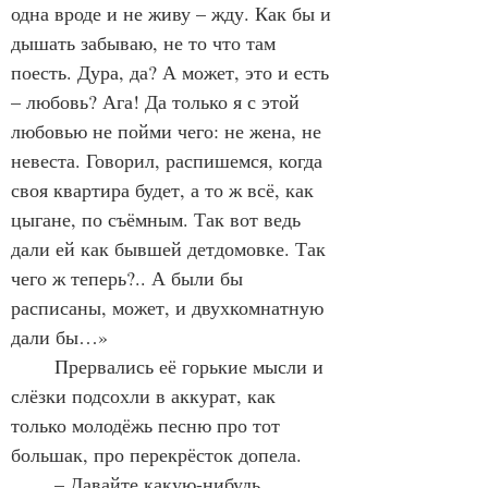
одна вроде и не живу – жду. Как бы и 
дышать забываю, не то что там 
поесть. Дура, да? А может, это и есть 
– любовь? Ага! Да только я с этой 
любовью не пойми чего: не жена, не 
невеста. Говорил, распишемся, когда 
своя квартира будет, а то ж всё, как 
цыгане, по съёмным. Так вот ведь 
дали ей как бывшей детдомовке. Так 
чего ж теперь?.. А были бы 
расписаны, может, и двухкомнатную 
дали бы…»
	Прервались её горькие мысли и 
слёзки подсохли в аккурат, как 
только молодёжь песню про тот 
большак, про перекрёсток допела. 
	– Давайте какую-нибудь 