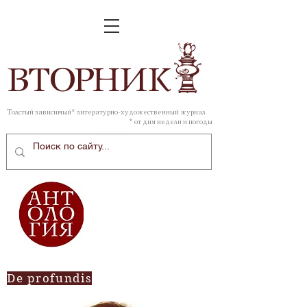
ВТОР
НИК
Толстый зависимый* литературно-художественный журнал
* от дня недели и погоды
De profundis