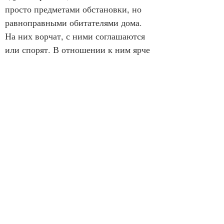
просто предметами обстановки, но 
равноправными обитателями дома. 
На них ворчат, с ними соглашаются 
или спорят. В отношении к ним ярче 
раскрываются характеры главных 
героев. Но, в ещё большей мере, 
обогащает язык произведения 
собственная удивительная манера 
автора — пластично 
трансформировать некоторые слова и 
применять их нетрадиционно, 
неожиданно, в необычных 
контекстах, но всегда необыкновенно 
метко. Например, образовывать 
глаголы от слов, традиционно  
употребляемых как 