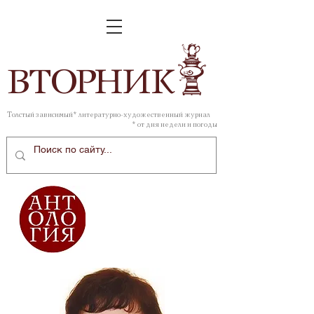
ВТОР
НИК
Толстый зависимый* литературно-художественный журнал
* от дня недели и погоды