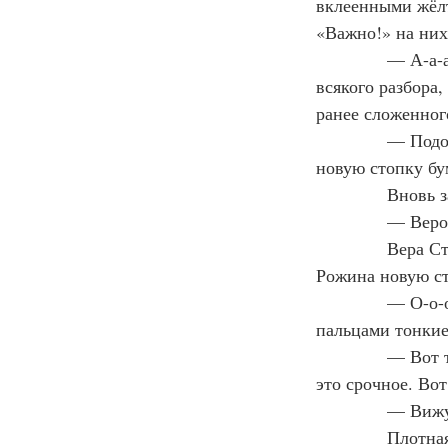
вклеенными жёл
«Важно!» на них
— А-а-
всякого разбора
ранее сложенног
— Подо
новую стопку бу
Вновь з
— Вероч
Вера Ст
Рожина новую ст
— О-о-
пальцами тонкие
— Вот т
это срочное. Вот
— Вижу,
Плотная