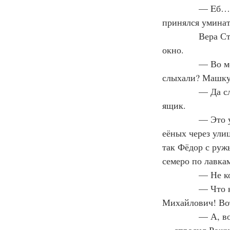
— 
E
б… 
принялся уминат
Вера Ст
окно.
— Во ме
слыхали? Машку 
— Да сл
ящик.
— Это у
еёных через ули
так Фёдор с ружь
семеро по лавка
— Не ко
— Что к
Михайлович! Вот
— А, во