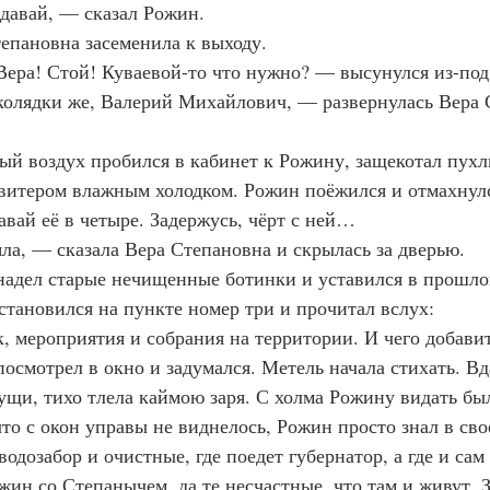
давай, — сказал Рожин.
епановна засеменила к выходу.
ера! Стой! Куваевой-то что нужно? — высунулся из-под
олядки же, Валерий Михайлович, — развернулась Вера 
й воздух пробился в кабинет к Рожину, защекотал пухл
свитером влажным холодком. Рожин поёжился и отмахнул
вай её в четыре. Задержусь, чёрт с ней…
а, — сказала Вера Степановна и скрылась за дверью.
адел старые нечищенные ботинки и уставился в прошлог
становился на пункте номер три и прочитал вслух:
, мероприятия и собрания на территории. И чего добавит
осмотрел в окно и задумался. Метель начала стихать. Вд
ущи, тихо тлела каймою заря. С холма Рожину видать был
что с окон управы не виднелось, Рожин просто знал в св
 водозабор и очистные, где поедет губернатор, а где и сам
жин со Степанычем, да те несчастные, что там и живут. 