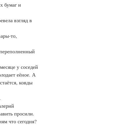
х бумаг и 
евела взгляд в 
ары-то, 
 переполненный 
месяце у соседей 
лодает еёное. А 
стаётся, ковды 
.
алерий 
равить просили.
ям что сегодня? 