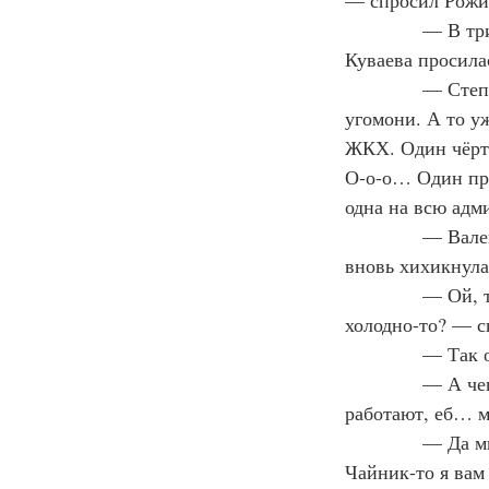
— спросил Рожин
— В три
Куваева просила
— Степа
угомони. А то у
ЖКХ. Один чёрт,
О-о-о… Один про
одна на всю адм
— Вален
вновь хихикнула
— Ой, т
холодно-то? — с
— Так о
— А чег
работают, еб… м
— Да мы
Чайник-то я вам