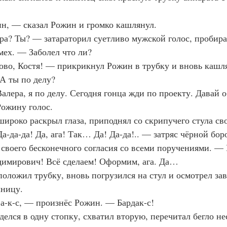
н, — сказал Рожин и громко кашлянул.
а? Ты? — затараторил суетливо мужской голос, пробирая
ех. — Заболел что ли?
во, Костя! — прикрикнул Рожин в трубку и вновь кашля
 А ты по делу?
алера, я по делу. Сегодня гонца жди по проекту. Давай 
Рожину голос.
ироко раскрыл глаза, приподнял со скрипучего стула сво
а-да-да! Да, ага! Так… Да! Да-да!.. — затряс чёрной бор
своего бесконечного согласия со всеми поручениями. — 
димирович! Всё сделаем! Оформим, ага. Да…
оложил трубку, вновь погрузился на стул и осмотрел за
шницу.
а-к-с, — произнёс Рожин. — Бардак-с!
делся в одну стопку, схватил вторую, перечитал бегло не