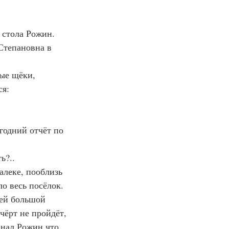
 стола Рожин.
Степановна в 
ые щёки, 
ся:
одний отчёт по 
ь?..
алеке, пооблизь 
о весь посёлок. 
оей большой 
 чёрт не пройдёт, 
Знал Рожин что 