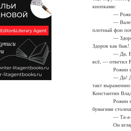
кнопками:
— Рожи
— Валер
плотный фон пом
— Здоро
Здоров как бык!
— Да, В
всё, — ответил 
Рожин ш
— Да! Д
такт выражению 
Константин Вла
Рожин п
бумагами столе
— Та-а-
Он вгля