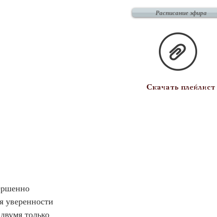
Расписание эфира
Скачать плейлист
ершенно 
я уверенности 
двумя только 