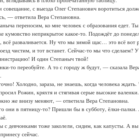
, вглядываясь в плохо пропечатанную таблицу.
 совещание, с выезда Олег Степанович воротиться долж
сь, — ответила Вера Степановна.
ныча переносим, ко мне человек с образования едет. Ты 
же кумовство неприкрытое какое-то. Подождёт до понеде
 всё разваливается. Ну что мы зимой щас… это всё вот 
езд чистим, и тот встанет. Сейчас-то мы что сделаем? 
инистрацию! И один Степаныч твой!
ки-то переобуйте. А то с городу ж будут, — сказала Вер
.
очно! Холодно, зараза, не знаешь, когда человека ждать. 
просил Рожин, кряхтя и стягивая серые высокие валенки.
кно же внизу меняют, — ответила Вера Степановна.
о они в пятницу-то? Пришли бы в субботу, ёлки-палки.
аё.
 с девчонками тоже заколели, сидим, как капусты. А вы 
 принесу сейчас.