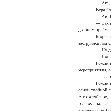
— Ага, 
Вера Ст
— Ай, В
— Так к
дверном проёме.
Морозны
заструился под 
— Ну да
— Понял
Рожин н
мероприятиям, о
— Таа-к
Рожин п
самой хвойной г
А то хозяйское, 
голове. Знал где
а только один Ро