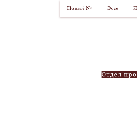
Новый №
Эссе
Ж
Отдел пр