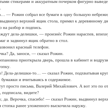
тыми стикерами и аккуратным почерком фигурно выведе
.
а… — Рожин собрал все бумаги в одну большую небрежну
, выдвинул верхний ящик стола, примял к деревянному д
о на разбор и подпись.
ждут дела-делишки, — произнёс Рожин нараспев, впихну
маг и задвинул ящик обратно в стол.
азвонил красный телефон.
ка? Да, заноси, — сказал Рожин.
епановна приоткрыла дверь, прошла в кабинет и водрузи
опку.
о! Дела-делишки-то… — сказал Рожин, подхватывая кр
 бумажки и вчитываясь в содержимое.
ут просто письма, Валерий Михайлович. А вот это по отч
, подписала, видите?
 да. Верочка, спасибо! — сказал Рожин, выдвинул верх
 стопка ранее уложенного выскочила наружу.