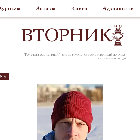
урналы
Авторы
Книги
Аудиокниги
ВТОР
НИК
Толстый зависимый* литературно-художественный журнал
* от дня недели и погоды
озы