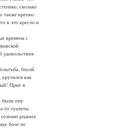
столько, сколько 
го также крепко 
го в это кресло и 
ые времена с 
йковской 
й удовольствия 
олытьба, босой 
 крутился как 
ный! Прыг в 
и были ему 
ы-то туалеты 
 сельчан родных 
шке боле не 