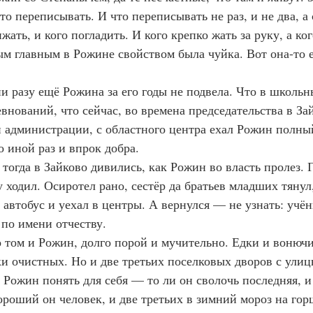
то переписывать. И что переписывать не раз, и не два, а 
жать, и кого погладить. И кого крепко жать за руку, а ко
ым главным в Рожине свойством была чуйка. Вот она-то е
и разу ещё Рожина за его годы не подвела. Что в школьн
внований, что сейчас, во времена председательства в За
 администрации, с областного центра ехал Рожин полны
о иной раз и впрок добра.
тогда в Зайково дивились, как Рожин во власть пролез. Г
 ходил. Осиротел рано, сестёр да братьев младших тянул,
 автобус и уехал в центры. А вернулся — не узнать: учё
 по имени отчеству.
 том и Рожин, долго порой и мучительно. Едки и вонюч
ки очистных. Но и две третьих поселковых дворов с улиц
 Рожин понять для себя — то ли он сволочь последняя, и
ороший он человек, и две третьих в зимний мороз на гор