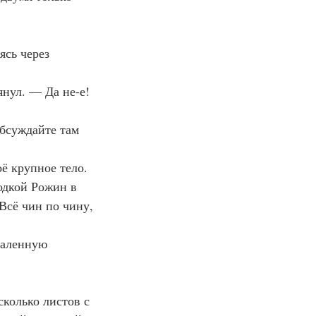
сь через 
нул. — Да не-е! 
обсуждайте там 
ё крупное тело.
одкой Рожин в 
Всё чин по чину, 
валенную 
сколько листов с 