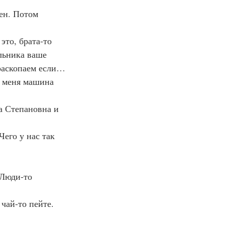
ен. Потом 
это, брата-то 
льника ваше 
раскопаем если… 
У меня машина 
а Степановна и 
Чего у нас так 
 Люди-то 
чай-то пейте. 