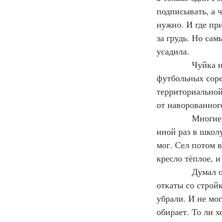
подписывать, а ч
нужно. И где при
за грудь. Но сам
усадила.
Чуйка н
футбольных соре
территориальной
от наворованног
Многие 
иной раз в школу
мог. Сел потом в
кресло тёплое, и
Думал о
откаты со строй
убрали. И не мог
обирает. То ли х