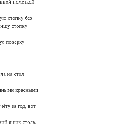
нной пометкой 
ю стопку без 
нищу стопку 
л поверху 
ла на стол 
упными красными 
ёту за год, вот 
ний ящик стола.