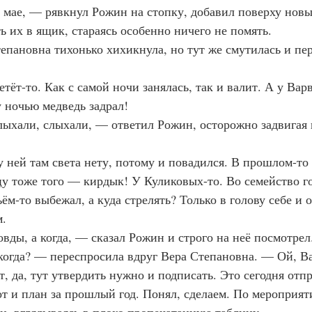
мае, — рявкнул Рожин на стопку, добавил поверху новы
ь их в ящик, стараясь особенно ничего не помять.
епановна тихонько хихикнула, но тут же смутилась и пер
тёт-то. Как с самой ночи занялась, так и валит. А у Варв
ночью медведь задрал!
ыхали, слыхали, — ответил Рожин, осторожно задвигая
 ней там света нету, потому и повадился. В прошлом-то 
цу тоже того — кирдык! У Куликовых-то. Во семейство го
ём-то выбежал, а куда стрелять? Только в голову себе и о
м.
вды, а когда, — сказал Рожин и строго на неё посмотрел
огда? — переспросила вдруг Вера Степановна. — Ой, В
, да, тут утвердить нужно и подписать. Это сегодня отп
т и план за прошлый год. Понял, сделаем. По мероприяти