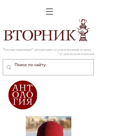
ВТОР
НИК
Толстый зависимый* литературно-художественный журнал
* от дня недели и погоды