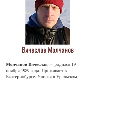
Вячеслав Молчанов
Молчанов
Вячеслав
— родился 19
ноября 1989 года. Проживает в
Екатеринбурге. Учился в Уральском
государственном горном университете.
Ранее не издавался. В 2019 году вошёл в
лонг-лист литературной премии имени
Исаака Бабеля.
Публикации автора в журнале
«Вторник»
№ 40 (59) май 2023