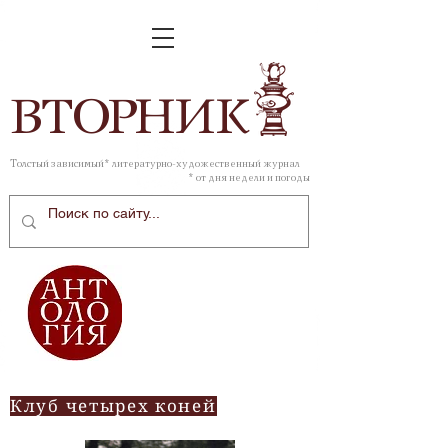
ВТОР
НИК
Толстый зависимый* литературно-художественный журнал
* от дня недели и погоды
Клуб четырех коней