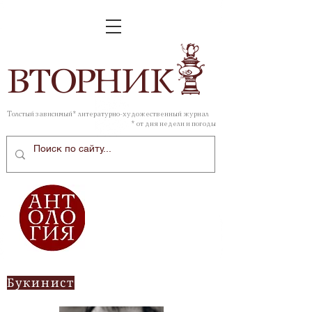
ВТОР
НИК
Толстый зависимый* литературно-художественный журнал
* от дня недели и погоды
Букинист