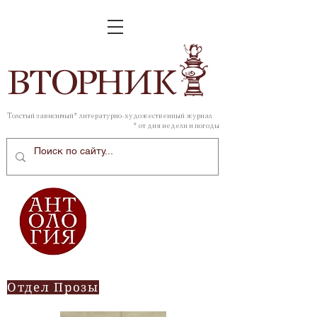
ВТОР
НИК
Толстый зависимый* литературно-художественный журнал
* от дня недели и погоды
Отдел Прозы