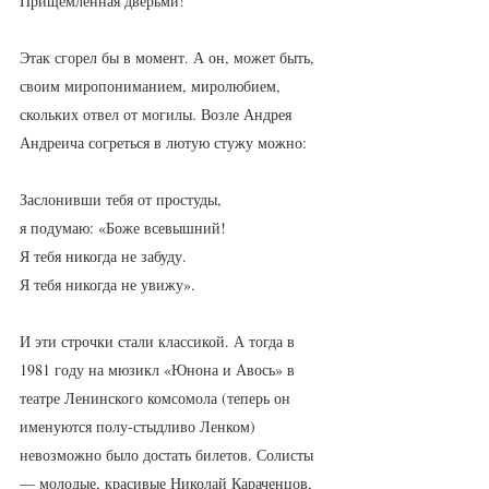
Прищемленная дверьми!
Этак сгорел бы в момент. А он, может быть, 
своим миропониманием, миролюбием, 
скольких отвел от могилы. Возле Андрея 
Андреича согреться в лютую стужу можно:
Заслонивши тебя от простуды,
я подумаю: «Боже всевышний!
Я тебя никогда не забуду.
Я тебя никогда не увижу».
И эти строчки стали классикой. А тогда в 
1981 году на мюзикл «Юнона и Авось» в 
театре Ленинского комсомола (теперь он 
именуются полу-стыдливо Ленком) 
невозможно было достать билетов. Солисты 
— молодые, красивые Николай Караченцов, 