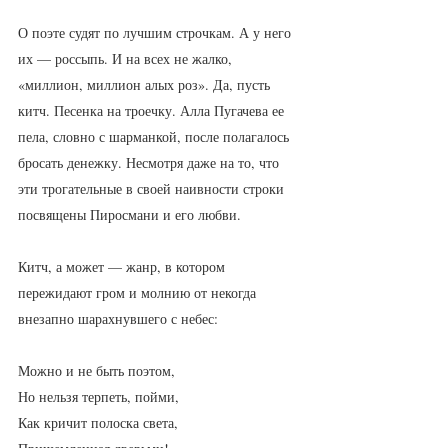
О поэте судят по лучшим строчкам. А у него 
их — россыпь. И на всех не жалко, 
«миллион, миллион алых роз». Да, пусть 
китч. Песенка на троечку. Алла Пугачева ее 
пела, словно с шарманкой, после полагалось 
бросать денежку. Несмотря даже на то, что 
эти трогательные в своей наивности строки 
посвящены Пиросмани и его любви.
Китч, а может — жанр, в котором 
пережидают гром и молнию от некогда 
внезапно шарахнувшего с небес:
Можно и не быть поэтом,
Но нельзя терпеть, пойми,
Как кричит полоска света,