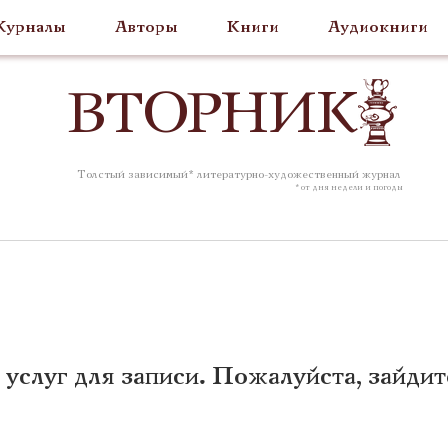
урналы
Авторы
Книги
Аудиокниги
ВТОР
НИК
Толстый зависимый* литературно-художественный журнал
* от дня недели и погоды
 услуг для записи. Пожалуйста, зайдит