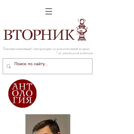
ВТОР
НИК
Толстый зависимый* литературно-художественный журнал
* от дня недели и погоды