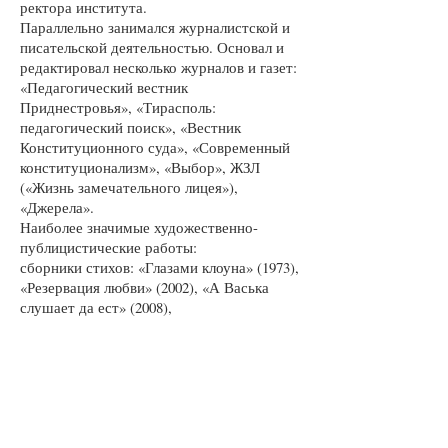
ректора института.
Параллельно занимался журналистской и
писательской деятельностью. Основал и
редактировал несколько журналов и газет:
«Педагогический вестник
Приднестровья», «Тирасполь:
педагогический поиск», «Вестник
Конституционного суда», «Современный
конституционализм», «Выбор», ЖЗЛ
(«Жизнь замечательного лицея»),
«Джерела».
Наиболее значимые художественно-
публицистические работы:
сборники стихов: «Глазами клоуна» (1973),
«Резервация любви» (2002), «А Васька
слушает да ест» (2008),
биографические повести «Презумпция
человечности» и «Колея эта – только моя»
(обе – 2008 год), сказка-пьеса «Здесь
чудеса, здесь Леший бродит»,
научно-популярные издания:
«Становление конституционализма в
Приднестровской Молдавской