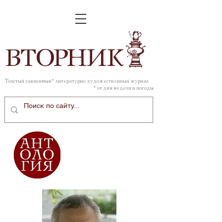
ВТОР
НИК
Толстый зависимый* литературно-художественный журнал
* от дня недели и погоды