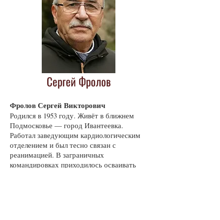
Сергей Фролов
Фролов Сергей Викторович
Родился в 1953 году. Живёт в ближнем
Подмосковье — город Ивантеевка.
Работал заведующим кардиологическим
отделением и был тесно связан с
реанимацией. В заграничных
командировках приходилось осваивать
многие специальности: от окулиста до
акушера‑гинеколога.
Пишет рассказы и повести в течение
многих лет для своих друзей, родных и
знакомых.