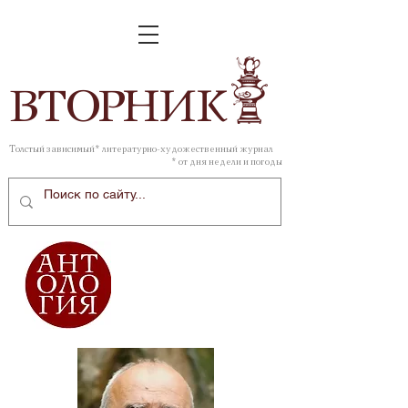
ВТОР
НИК
Толстый зависимый* литературно-художественный журнал
* от дня недели и погоды