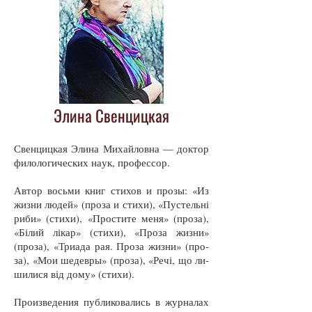
Элина Свенцицкая
Свен­циц­кая Эли­на Ми­хай­лов­на — док­тор
фи­ло­ло­ги­чес­ких на­ук, про­фес­сор.
Ав­тор вось­ми книг сти­хов и про­зы: «Из
жиз­ни лю­дей» (про­за и сти­хи), «Пустельні
ри­би» (сти­хи), «Прос­ти­те ме­ня» (про­за),
«Білий лікар» (сти­хи), «Про­за жиз­ни»
(про­за), «Три­а­да рая. Про­за жиз­ни» (про­
за), «Мои ше­дев­ры» (про­за), «Речі, що ли­
ши­ли­ся від до­му» (сти­хи).
Про­из­ве­де­ния пуб­ли­ко­ва­лись в жур­на­лах