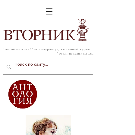
ВТОР
НИК
Толстый зависимый* литературно-художественный журнал
* от дня недели и погоды