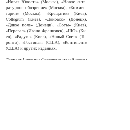
«Но­вая Юность» (Моск­ва), «Но­вое ли­те­
ра­тур­ное обо­зре­ние» (Моск­ва), «Ком­мен­
та­рии» (Моск­ва), «Кре­ща­тик» (Ки­ев),
Collegium (Ки­ев), «Дон­басс» (До­нецк),
«Ди­кое по­ле» (До­нецк), «Со­ты» (Ки­ев),
«Пе­ре­вал» (Ива­но-Фран­ков­ск), «ШО» (Ки­
ев), «Ра­ду­га» (Ки­ев), «Но­вый Свет» (То­
рон­то), «Гос­ти­ная» (США), «Кон­ти­нент»
(США) и дру­гих из­да­ни­ях.
Ла­у­ре­ат І пре­мии Фес­ти­ва­ля ма­лой про­зы
(Моск­ва), пре­мии Укра­ин­ской биб­лио­те­ки
г. Фи­ла­дель­фия (США), ли­те­ра­тур­ной
пре­мии «Пла­не­та по­эта» име­ни Л. Н. Вы­
ше­с­лав­ско­го, фес­ти­ва­лей Art Way (Харь­
ков), «Куль­тур­ный ге­рой» (Ки­ев), IV Меж­
ду­на­род­но­го кон­кур­са ко­рот­ко­го рас­ска­за
Zeitglas-2015, III пре­мии меж­ду­на­род­но­го
кон­кур­са ко­рот­кой про­зы «Без гра­ниц»
(Бар­се­ло­на, 2017; Одес­са, 2019), ла­у­ре­ат
ли­те­ра­тур­ной пре­мии име­ни Мак­си­ми­ли­а­
на Ки­ри­ен­ко-Во­ло­ши­на (2019).