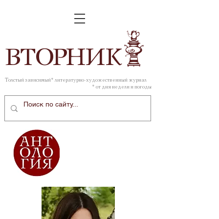
ВТОР
НИК
Толстый зависимый* литературно-художественный журнал
* от дня недели и погоды