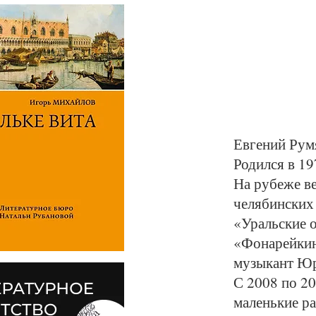
Евгений Рум
Родился в 19
На рубеже в
челябинских
«Уральские 
«Фонарейкин
музыкант Юр
С 2008 по 20
маленькие р