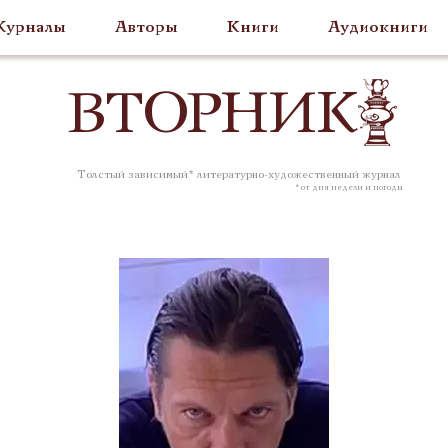
урналы
Авторы
Книги
Аудиокниги
ВТОР
НИК
Толстый зависимый* литературно-художественный журнал
* от дня недели и погоды