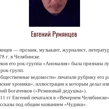
Евгений Румянцев
янцев — прозаик, музыкант, журналист, литерату
78 г. в Челябинске.
еков его рок-группа «Аномалия» была признана л
 рок-групп.
общественные ведомости» печатали рубрику его р
ские хроники», иллюстрации к которым делал из
ий Богатенков («Резиновый дедушка»).
11 гг Евгений печатался в «Вечернем Челябинске»
ассказы под общим названием «Чудики».