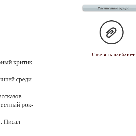
Расписание эфира
Скачать плейлист
рный критик.
учшей среди
ассказов
вестный рок-
. Писал