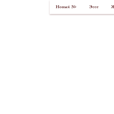
Новый №
Эссе
Ж