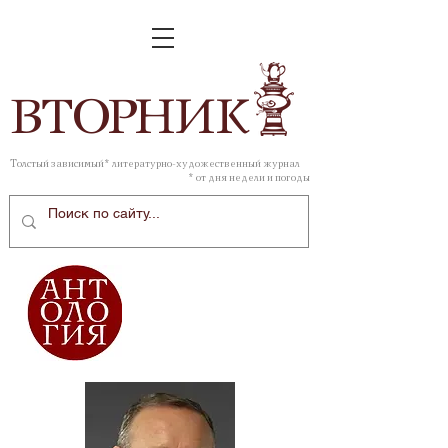
ВТОР
НИК
Толстый зависимый* литературно-художественный журнал
* от дня недели и погоды