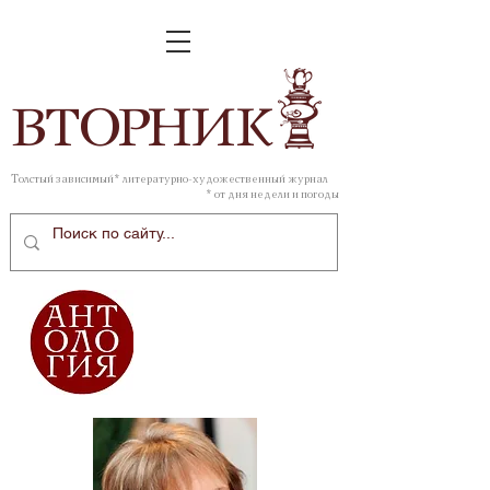
ВТОР
НИК
Толстый зависимый* литературно-художественный журнал
* от дня недели и погоды