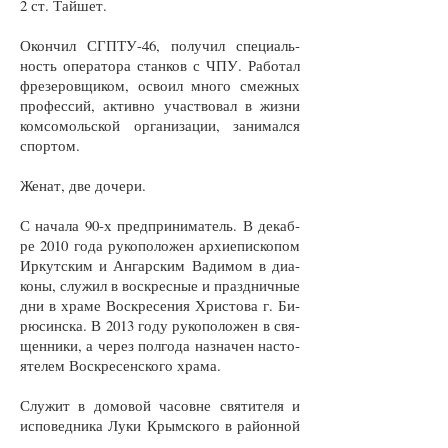
2 ст. Тай­шет.
Окон­чил СГП­ТУ-46, по­лу­чил спе­ци­аль­
ность опе­ра­то­ра стан­ков с ЧПУ. Ра­бо­тал
фре­зе­ров­щи­ком, осво­ил мно­го смеж­ных
про­фес­сий, ак­тив­но участ­во­вал в жиз­ни
ком­со­моль­ской ор­га­ни­за­ции, за­ни­мал­ся
спор­том.
Же­нат, две до­че­ри.
С на­ча­ла 90-х пред­при­ни­ма­тель. В де­каб­
ре 2010 го­да ру­ко­по­ло­жен ар­хи­епи­ско­пом
Ир­кут­ским и Ан­гар­ским Ва­ди­мом в диа­
ко­ны, слу­жил в вос­крес­ные и празд­нич­ные
дни в хра­ме Вос­кре­се­ния Хрис­то­ва г. Би­
рю­син­ска. В 2013 го­ду ру­ко­по­ло­жен в свя­
щен­ни­ки, а че­рез по­лго­да на­зна­чен на­сто­
я­те­лем Вос­кре­сен­ско­го хра­ма.
Слу­жит в до­мо­вой ча­сов­не свя­ти­те­ля и
ис­по­вед­ни­ка Лу­ки Крым­ско­го в рай­он­ной
боль­ни­це г. Тай­ше­та и при­хо­де Свя­то­го