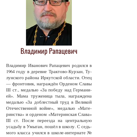
Владимир Рапацевич
Вла­ди­мир Ива­но­вич Ра­па­це­вич ро­дил­ся в
1964 го­ду в де­рев­не Трак­то­во-Кур­зан, Ту­
лун­ско­го рай­о­на Ир­кут­ской об­лас­ти. Отец
— фрон­то­вик, на­граж­дён Ор­де­ном Сла­вы
III ст., ме­далью «За по­бе­ду над Гер­ма­ни­
ей». Ма­ма тру­же­ни­ца ты­ла, на­граж­де­на
ме­далью «За до­блест­ный труд в Ве­ли­кой
Оте­чест­вен­ной вой­не», ме­далью «Ма­те­
ринст­ва» и ор­де­ном «Ма­те­рин­ская Сла­ва»
III ст. Пос­ле пе­ре­ез­да на цент­раль­ную
усадьбу в Умы­ган, по­шёл в шко­лу. С седь­
мо­го клас­са учил­ся в шко­ле-ин­тер­на­те №