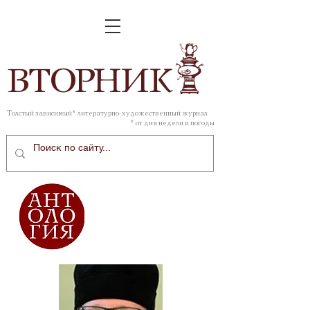
ВТОР
НИК
Толстый зависимый* литературно-художественный журнал
* от дня недели и погоды