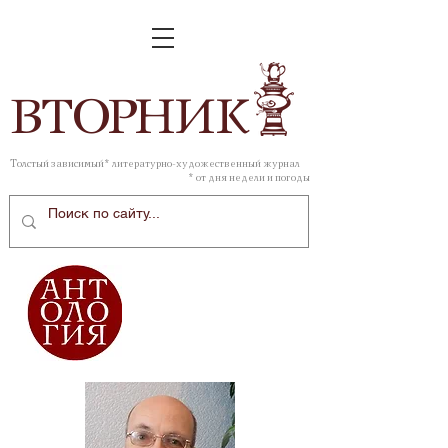
ВТОР
НИК
Толстый зависимый* литературно-художественный журнал
* от дня недели и погоды