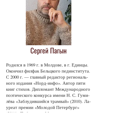
Сергей Пагын
Ро­дил­ся в 1969 г. в Мол­до­ве, в г. Един­цы.
Окон­чил фил­фак Бельц­ко­го пед­ин­сти­ту­та.
С 2000 г. — глав­ный ре­дак­тор ре­гио­наль­
но­го из­да­ния «Норд-ин­фо». Ав­тор пя­ти
книг сти­хов. Дип­ло­мант Меж­ду­на­род­но­го
по­э­ти­чес­ко­го кон­кур­са име­ни Н. С. Гу­ми­
лёва «За­блу­див­ший­ся трам­вай» (2010). Ла­
у­ре­ат пре­мии «Мо­ло­дой Пе­тер­бург»
(2011). По­бе­ди­тель Меж­ду­на­род­но­го по­э­
ти­чес­ко­го ин­тер­нет-кон­кур­са «Эмиг­рант­
ская ли­ра» в но­ми­на­ции «Не­ос­тав­лен­ная
стра­на» (Бель­гия, 2012/2013). Член Ас­со­