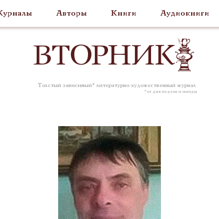
урналы
Авторы
Книги
Аудиокниги
ВТОР
НИК
Толстый зависимый* литературно-художественный журнал
* от дня недели и погоды