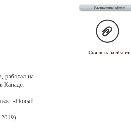
Расписание эфира
Скачать плейлист
, ра­бо­тал на
 Ка­на­де.
сть», «Но­вый
 2019).