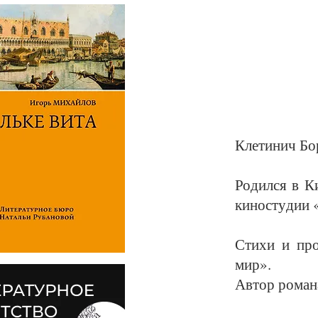
Кле­ти­нич Бо­
Ро­дил­ся в К
ки­но­сту­дии 
Сти­хи и про
мир».
Ав­тор ро­ма­