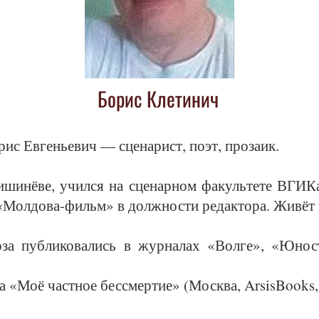
Борис Клетинич
рис Ев­гень­е­вич — сце­на­рист, по­эт, про­за­ик.
и­ши­нёве, учил­ся на сце­нар­ном фа­куль­те­те ВГИ­Ка
«Мол­до­ва-фильм» в долж­нос­ти ре­дак­то­ра. Жи­вёт в
­за пуб­ли­ко­ва­лись в жур­на­лах «Вол­ге», «Юно
на «Моё част­ное бес­смер­тие» (Моск­ва, ArsisBooks,