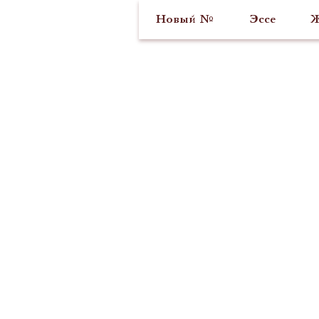
Новый №
Эссе
Ж