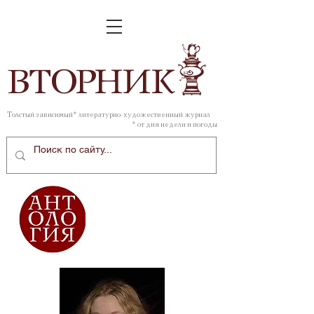
ВТОР
НИК
Толстый зависимый* литературно-художественный журнал
* от дня недели и погоды