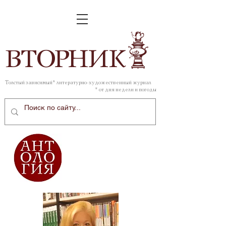
ВТОР
НИК
Толстый зависимый* литературно-художественный журнал
* от дня недели и погоды