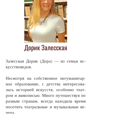
Дорик Залесская
За­лес­ская До­рик (До­ра) — из семьи ис­
кус­ст­во­ве­дов.
Не­смот­ря на собст­вен­ное не­гу­ма­ни­тар­
ное об­ра­зо­ва­ние, с дет­ст­ва ин­те­ре­со­ва­
лась ис­то­ри­ей ис­кус­ств, осо­бен­но те­ат­
ром и жи­во­писью. Мно­го пу­те­шест­вуя по
раз­ным стра­нам, всег­да на­хо­ди­ла вре­мя
по­се­тить те­ат­раль­ные и му­зы­каль­ные ве­
че­ра.
Увлек­ла сво­им хоб­би и дочь, ко­то­рая учи­