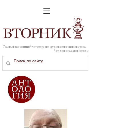
ВТОР
НИК
Толстый зависимый* литературно-художественный журнал
* от дня недели и погоды