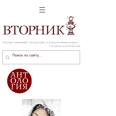
ВТОР
НИК
Толстый зависимый* литературно-художественный журнал
* от дня недели и погоды