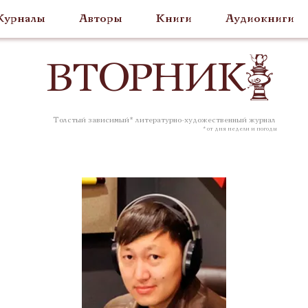
урналы
Авторы
Книги
Аудиокниги
ВТОР
НИК
Толстый зависимый* литературно-художественный журнал
* от дня недели и погоды