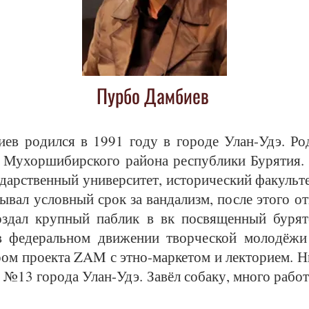
Пурбо Дамбиев
­ев ро­дил­ся в 1991 го­ду в го­ро­де Улан-Удэ. Ро
 Му­хор­ши­бир­ско­го рай­о­на рес­пуб­ли­ки Бу­ря­тия
­дар­ст­вен­ный уни­вер­си­тет, ис­то­ри­чес­кий фа­куль
ы­вал услов­ный срок за ван­да­лизм, пос­ле это­го о
здал круп­ный паб­лик в вк по­свя­щен­ный бу­рят­с
в фе­де­раль­ном дви­же­нии твор­чес­кой мо­ло­дёж
ром про­ек­та ZAM с эт­но-мар­ке­том и лек­то­ри­ем. Ны
е №13 го­ро­да Улан-Удэ. За­вёл со­ба­ку, мно­го ра­бо­т