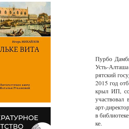
Пур­бо Дам­би
Усть-Ал­та­ша
рят­ский го­су
2015 год от­б
крыл ИП, со­
участ­во­вал 
арт-ди­рек­то­
в биб­лио­те­к
ке.