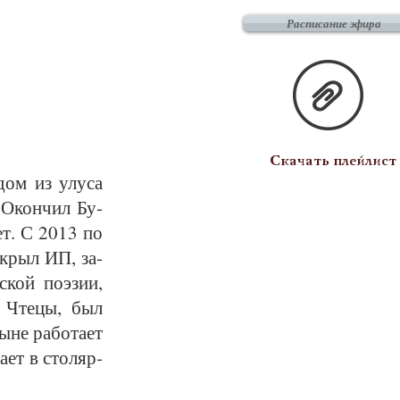
Расписание эфира
Скачать плейлист
­дом из улу­са
. Окон­чил Бу­
­тет. С 2013 по
т­крыл ИП, за­
кой по­э­зии,
и Чте­цы, был
­не ра­бо­та­ет
а­ет в сто­ляр­