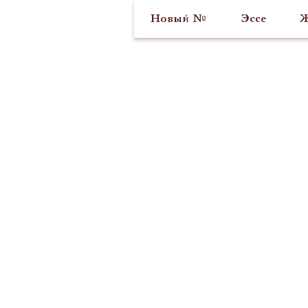
Новый №
Эссе
Ж