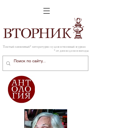
ВТОР
НИК
Толстый зависимый* литературно-художественный журнал
* от дня недели и погоды