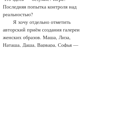
Последняя попытка контроля над 
реальностью?
      Я хочу отдельно отметить 
авторский приём создания галереи 
женских образов. Маша, Лиза, 
Наташа, Даша, Варвара, Софья — 
при всей их внешней разности они 
функционально для меня почти 
неразличимы. Каждая из них — 
объект для проекций героя. Мы 
почти ничего не узнаём об их 
внутреннем мире, их желаниях, их 
боли вне отношений 
с Константином. Даже Маша, 
которой посвящены самые 
пронзительные страницы, остаётся 