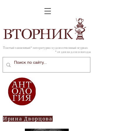
ВТОР
НИК
Толстый зависимый* литературно-художественный журнал
* от дня недели и погоды
Ирина Дворцова