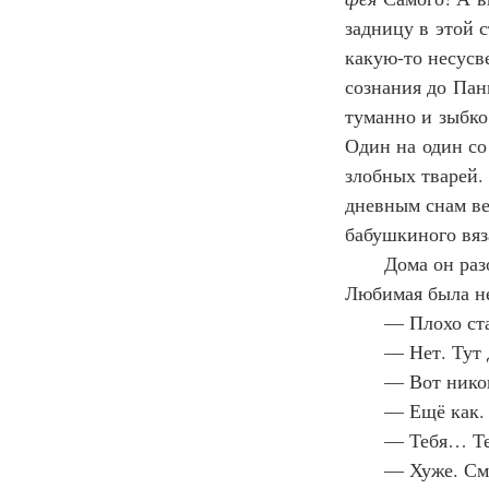
задницу в этой с
какую‑то несусв
сознания до Панк
туманно и зыбко
Один на один со
злобных тварей.
дневным снам ве
бабушкиного вяз
      Дома он р
Любимая была не
      — Плохо ст
      — Нет. Тут
      — Вот нико
      — Ещё как.
      — Тебя… Т
      — Хуже. С