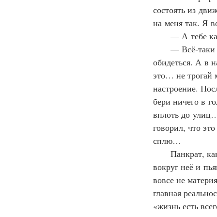
состоять из дви
на меня так. Я в
      — А тебе к
      — Всё‑так
обидеться. А в 
это… не трогай 
настроение. Пос
бери ничего в г
вплоть до улиц…
говорил, что эт
сплю…
      Панкрат, к
вокруг неё и пья
вовсе не матери
главная реально
«жизнь есть все