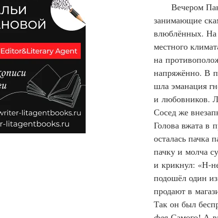
Вечером Па
занимающие скам
влюблённых. На 
местного климат
на противополож
напряжённо. В п
шла эманация гн
и любовников. Л
Сосед же внезап
Голова вжата в 
осталась пачка п
пачку и молча с
и крикнул: «Н‑н
подошёл один из
продают в магаз
Так он был бесп
фея
 Самого! А в