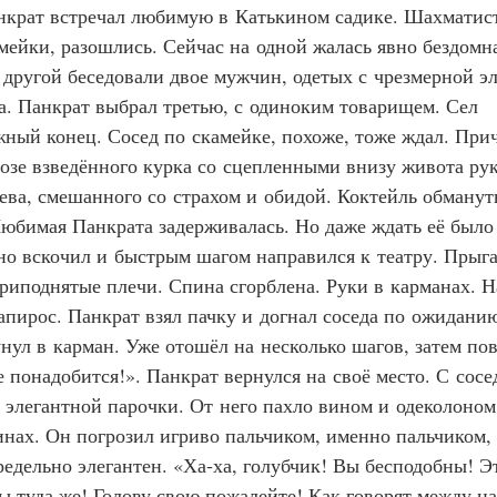
нкрат встречал любимую в Катькином садике. Шахматис
ейки, разошлись. Сейчас на одной жалась явно бездомна
другой беседовали двое мужчин, одетых с чрезмерной эл
а. Панкрат выбрал третью, с одиноким товарищем. Сел 
ный конец. Сосед по скамейке, похоже, тоже ждал. При
озе взведённого курка со сцепленными внизу живота рук
ева, смешанного со страхом и обидой. Коктейль обману
юбимая Панкрата задерживалась. Но даже ждать её было
но вскочил и быстрым шагом направился к театру. Прыг
приподнятые плечи. Спина сгорблена. Руки в карманах. Н
апирос. Панкрат взял пачку и догнал соседа по ожиданию
унул в карман. Уже отошёл на несколько шагов, затем пов
е понадобится!». Панкрат вернулся на своё место. С сосе
 элегантной парочки. От него пахло вином и одеколоном
инах. Он погрозил игриво пальчиком, именно пальчиком, 
редельно элегантен. «Ха‑ха, голубчик! Вы бесподобны! Э
ы туда же! Голову свою пожалейте! Как говорят между н