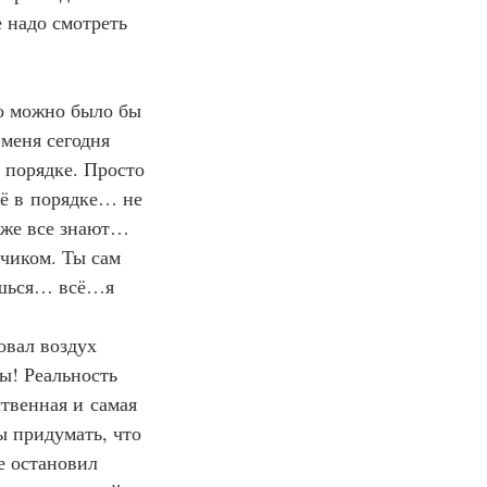
 надо смотреть 
го можно было бы 
меня сегодня 
 порядке. Просто 
сё в порядке… не 
 же все знают…
чиком. Ты сам 
ишься… всё…я 
овал воздух 
ы! Реальность 
твенная и самая 
ы придумать, что 
е остановил 