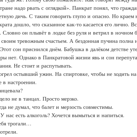
тране надо рвать с оглядкой». Панкрат понял, что гражда
етную дичь. С таким говорить глупо и опасно. Но краем 
рата дошло, что сказанное как‑то касается его лично. Вс
. Словно он плывёт в лодке без руля и ветрил в ночном б
 своим тревожным счастьем. А бездонная пучина полна 
 Этот сон приснился днём. Бабушка в далёком детстве уте
ры нет. Однако в Панкратовой жизни явь и сон перепута
ания. Не стоит и распутывать.
азогрел остывший ужин. На спиртовке, чтобы не ходить н
 в настроении.
анцевала?
 дело не в танцах. Просто мерзко.
гда не думал, что балет и мерзость совместимы.
 У нас есть алкоголь? Хочется вымыться и напиться.
ебя трогали…
мотрели.