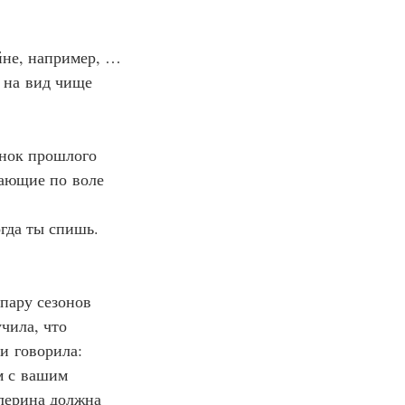
йне, например, …
о на вид чище 
анок прошлого 
хающие по воле 
огда ты спишь.
пару сезонов 
чила, что 
и говорила: 
м с вашим 
лерина должна 