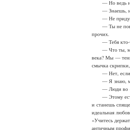
      — Но ведь 
      — Знаешь,
      — Не прид
      — Ты не по
прочих.
      — Тебя кто
      — Что ты,
века? Мы — тени
смычка скрипки
      — Нет, есл
      — Я знаю,
      — Люди во
      — Этому е
и станешь спяще
идеальная любов
«Учитесь держат
античным профил