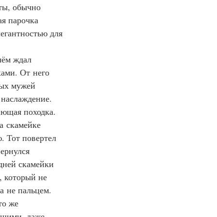
ты, обычно 
я парочка 
егантностью для 
чём ждал 
ами. От него 
тых мужей 
 наслаждение. 
ающая походка. 
а скамейке 
. Тот повертел 
ернулся 
дней скамейки 
, который не 
а не пальцем. 
то же 
ашими, даже 