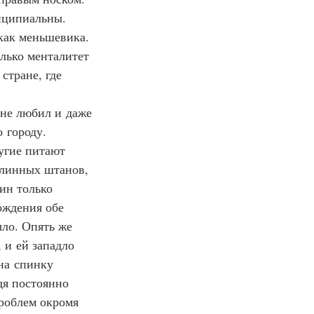
нципиальны. 
как меньшевика. 
лько менталитет 
стране, где 
 не любил и даже 
 городу. 
угие питают 
длинных штанов, 
ин только 
ождения обе 
ло. Опять же 
 и ей западло 
на спинку 
дя постоянно 
роблем окромя 