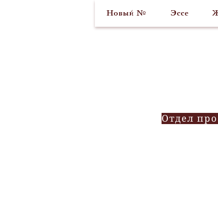
Новый №
Эссе
Ж
Отдел пр