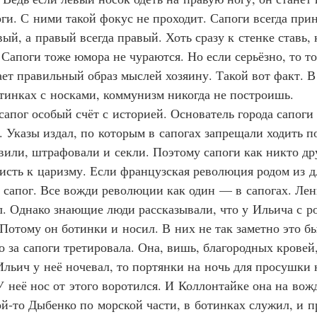
оги. С ними такой фокус не проходит. Сапоги всегда при
ый, а правый всегда правый. Хоть сразу к стенке ставь, 
 Сапоги тоже юмора не чураются. Но если серьёзно, то то
ет правильный образ мыслей хозяину. Такой вот факт. В 
отинках с носками, коммунизм никогда не построишь.
 сапог особый счёт с историей. Основатель города сапоги
 Указы издал, по которым в сапогах запрещали ходить по
или, штрафовали и секли. Поэтому сапоги как никто др
исть к царизму. Если французская революция родом из 
з сапог. Все вожди революции как один — в сапогах. Лен
л. Однако знающие люди рассказывали, что у Ильича с р
Потому он ботинки и носил. В них не так заметно это бы
 за сапоги третировала. Она, вишь, благородных кровей,
 Ильич у неё ночевал, то портянки на ночь для просушки 
У неё нос от этого воротился. И Коллонтайке она на вож
ой‑то Дыбенко по морской части, в ботинках служил, и п