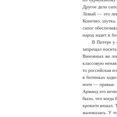
Другое дело сап
Левый — это лев
Конечно, шутка.
сапог обеспечива
народ ходит в б
      В Питере у
запрещал носить.
Виновных же лов
классовую ненав
то российская и
в ботинках ходи
ноги — правые. 
Арманд его вечно
было, что когда
кровати вешал. 
жаловалась. У т