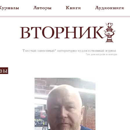
урналы
Авторы
Книги
Аудиокниги
ВТОР
НИК
Толстый зависимый* литературно-художественный журнал
* от дня недели и погоды
озы