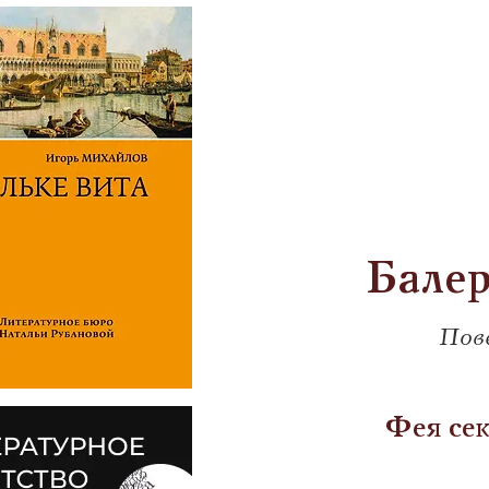
Балер
Пове
      Фея с