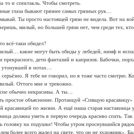
на то и спектакль. Чтобы смотреть.
 иные глаза бывают грязнее самых грязных рук…
умывай. Ты просто настоящей грязи не видела. Вот на во
веришь, милый, но большей грязи нет, чем среди тех, кт
‑то всё‑таки обидел?
 милый… какие могут быть обиды у лебедей, нимф и исп
 прекрасного, дети фантазий и капризов. Бабочки, пор
, утонувшей в нотах…
и серьёзно. Я тебе не говорил, но я тоже часто смотрю. К
 милый. Оттого мне и тревожно.
 сне обычно некрасивы. А ты…
сть простое объяснение. Протанцуй «Спящую красавицу» 
й красавицей по жизни. А ещё наша старая наставница у
ница должна уметь в первую очередь красиво спать. Так 
ь головку на подушке! Чтобы утром проснувшийся рядо
ем более всего жалел на свете, что он не художник». Ба