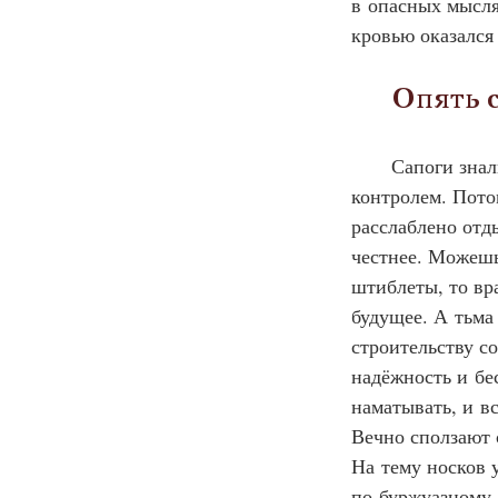
в опасных мысля
кровью оказался
      Опять
Сапоги знал
контролем. Потом
расслаблено отды
честнее. Можешь 
штиблеты, то вра
будущее. А тьма
строительству со
надёжность и бе
наматывать, и в
Вечно сползают 
На тему носков 
по буржуазному.