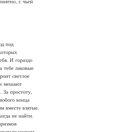
нятно, с чьей 
д под 
которых 
ебя. И гораздо 
а тебе лаковые 
роит светлое 
 и мешают 
. За простоту, 
любого конца 
м вместе взятые. 
огда не найти. 
оризмов 
 правым носком. 