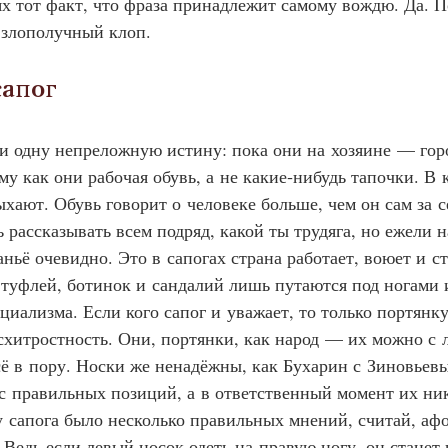
х тот факт, что фраза принадлежит самому вождю. Да. По
 злополучный клоп.
 сапог
и одну непреложную истину: пока они на хозяине — горо
у как они рабочая обувь, а не какие‑нибудь тапочки. В 
хают. Обувь говорит о человеке больше, чем он сам за с
рассказывать всем подряд, какой ты трудяга, но ежели н
ньё очевидно. Это в сапогах страна работает, воюет и ст
 туфлей, ботинок и сандалий лишь путаются под ногами
циализма. Если кого сапог и уважает, то только портянку
схитростность. Они, портянки, как народ — их можно с 
сё в пору. Носки же ненадёжны, как Бухарин с Зиновьевы
с правильных позиций, а в ответственный момент их ник
у сапога было несколько правильных мнений, считай, аф
 Ведь если левый носок одеть на правую ногу, он станет