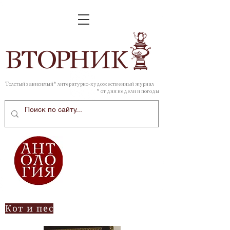
ВТОР
НИК
Толстый зависимый* литературно-художественный журнал
* от дня недели и погоды
Кот и пес