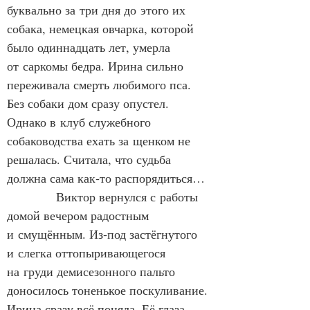
буквально за три дня до этого их 
собака, немецкая овчарка, которой 
было одиннадцать лет, умерла 
от саркомы бедра. Ирина сильно 
переживала смерть любимого пса. 
Без собаки дом сразу опустел. 
Однако в клуб служебного 
собаководства ехать за щенком не 
решалась. Считала, что судьба 
должна сама как‑то распорядиться…
            Виктор вернулся с работы 
домой вечером радостным 
и смущённым. Из‑под застёгнутого 
и слегка оттопыривающегося 
на груди демисезонного пальто 
доносилось тоненькое поскуливание. 
Ирина сразу всё поняла. Её глаза 