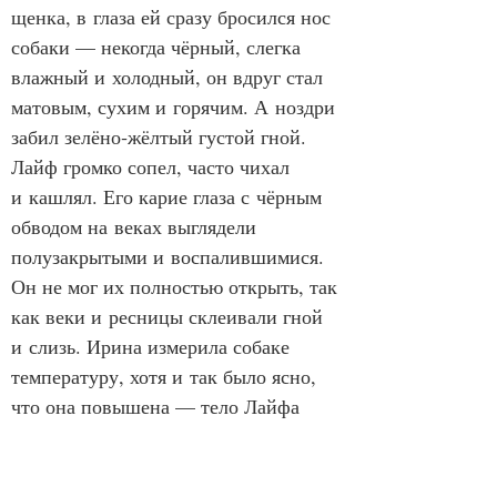
щенка, в глаза ей сразу бросился нос 
собаки — некогда чёрный, слегка 
влажный и холодный, он вдруг стал 
матовым, сухим и горячим. А ноздри 
забил зелёно‑жёлтый густой гной. 
Лайф громко сопел, часто чихал 
и кашлял. Его карие глаза с чёрным 
обводом на веках выглядели 
полузакрытыми и воспалившимися. 
Он не мог их полностью открыть, так 
как веки и ресницы склеивали гной 
и слизь. Ирина измерила собаке 
температуру, хотя и так было ясно, 
что она повышена — тело Лайфа 
излучало жар. Высокую температуру 
тела подтвердило и показание 
термометра — 41,5 градуса. Ртутный 