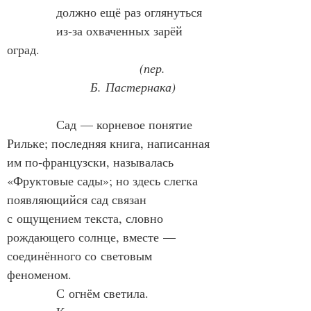
            должно ещё раз оглянуться
            из‑за охваченных зарёй 
оград.
            (пер. 
Б. Пастернака)
            Сад — корневое понятие 
Рильке; последняя книга, написанная 
им по‑французски, называлась 
«Фруктовые сады»; но здесь слегка 
появляющийся сад связан 
с ощущением текста, словно 
рождающего солнце, вместе — 
соединённого со световым 
феноменом.
            С огнём светила.