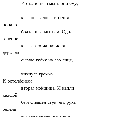
            И стали шею мыть они ему,
            как полагалось, и о чем 
попало
            болтали за мытьем. Одна, 
в чепце,
            как раз тогда, когда она 
держала
            сырую губку на его лице,
            чихнула громко. 
И остолбенела
            вторая мойщица. И капли 
каждой
            был слышен стук, его рука 
белела
            и, скрюченная, настоять 