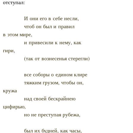
отступал:
И они его в себе несли,
            чтоб он был и правил 
в этом мире,
            и привесили к нему, как 
гири,
            (так от вознесенья стерегли)
            все соборы о едином клире
            тяжким грузом, чтобы он, 
кружа
            над своей бескрайнею 
цифирью,
            но не преступая рубежа,
            был их будней, как часы, 