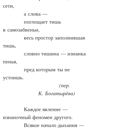
сети,
            а слова —
            поглощает тишь 
в 
самозабвеньи
,
            весь простор заполнившая 
тишь,
            словно тишина — изнанка 
пенья,
            пред 
которым
 ты не 
устоишь.
            (пер. 
К. Богатырёва)
            Каждое явление — 
изнаночный феномен другого.
            Всякое начало дыхания — 