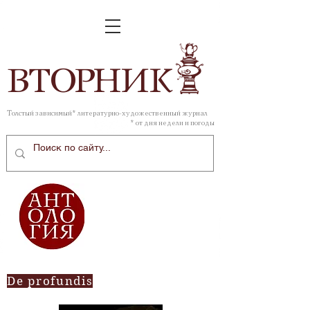
ВТОР
НИК
Толстый зависимый* литературно-художественный журнал
* от дня недели и погоды
De profundis