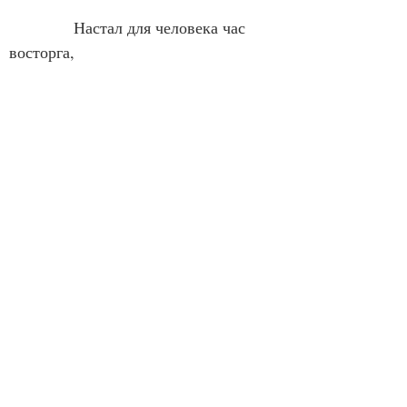
            Настал для человека час 
восторга,
            В дубовых бочках 
выбродили соки.
            Открыты нараспашку двери 
морга
            И весело блестят 
на солнцепёке.
            (пер. 
И. Калугина)
            Рильке обращался 
к средневековью, ища в кодах его, 
и в тропах, которыми двигались 
люди, те соответствия вечности, что, 
не отменить никакими временами: