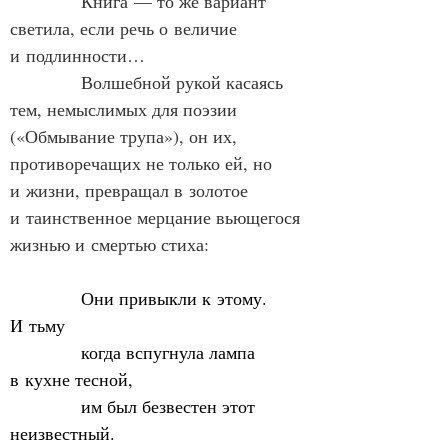
            Книга — то же вариант 
светила, если речь о величие 
и подлинности…
            Волшебной рукой касаясь 
тем, немыслимых для поэзии 
(«Обмывание трупа»), он их, 
противоречащих не только ей, но 
и жизни, превращал в золотое 
и таинственное мерцание вьющегося 
жизнью и смертью стиха:
Они привыкли к этому. 
И тьму
            когда вспугнула лампа 
в кухне тесной,
            им был безвестен этот 
неизвестный.