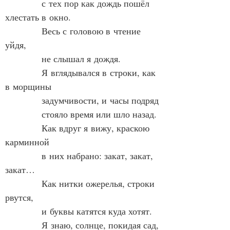
            с тех пор как дождь пошёл 
хлестать в окно.
            Весь с головою в чтение 
уйдя,
            не слышал я дождя.
            Я вглядывался в строки, как 
в морщины
            задумчивости, и часы подряд
            стояло время или шло назад.
            Как вдруг я вижу, краскою 
карминной
            в них набрано: закат, закат, 
закат…
            Как нитки ожерелья, строки 
рвутся,
            и буквы катятся куда хотят.
            Я знаю, солнце, покидая сад,