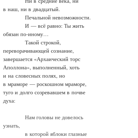
            Ни в средние века, ни 
в наш, ни в двадцатый.
            Печальной невозможности.
            И — всё равно: Ты жить 
обязан по‑иному…
            Такой строкой, 
переворачивающей сознание, 
завершается «Архаический торс 
Аполлона», выполненный, хоть 
и на словесных полях, но 
в мраморе — роскошном мраморе, 
туго и долго созревавшем в почве 
духа:
Нам головы не довелось 
узнать,
            в которой яблоки глазные 