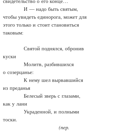
свидетельство о его конце…
            И — надо быть святым, 
чтобы увидеть единорога, может для 
этого только и стоит становиться 
таковым:
            Святой поднялся, обронив 
куски
            Молитв, разбившихся 
о созерцанье:
            К нему шел вырвавшийся 
из преданья
            Белесый зверь с глазами, 
как у лани
            Украденной, и полными 
тоски.
            (пер. 