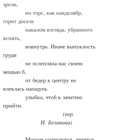
зрели,
            но торс, как канделябр, 
горит доселе
            накалом взгляда, убранного 
вспять,
вовнутрь. Иначе выпуклость 
груди
            не ослепляла нас своею 
мощью б,
            от бедер к центру не 
влеклась наощупь
            улыбка, чтоб к зачатию 
прийти.
            (пер. 
И. Белавина)
            Могуче сочетаются, лепятся 