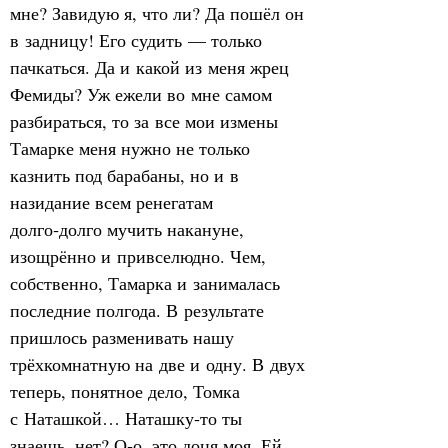
мне? Завидую я, что ли? Да пошёл он 
в задницу! Его судить — только 
пачкаться. Да и какой из меня жрец 
Фемиды? Уж ежели во мне самом 
разбираться, то за все мои измены 
Тамарке меня нужно не только 
казнить под барабаны, но и в 
назидание всем ренегатам 
долго‑долго мучить накануне, 
изощрённо и привселюдно. Чем, 
собственно, Тамарка и занималась 
последние полгода. В результате 
пришлось разменивать нашу 
трёхкомнатную на две и одну. В двух 
теперь, понятное дело, Томка 
с Наташкой… Наташку‑то ты 
знаешь, нет? О‑о, это доця моя. Ей 