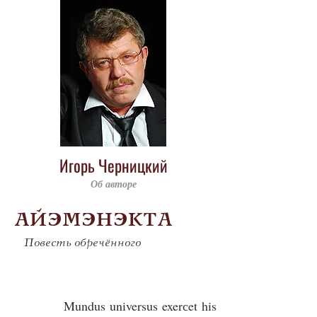
Игорь Черницкий
Об авторе
АЙЭМЭНЭКТА
Повесть обречённого
Mundus universus exerсet his