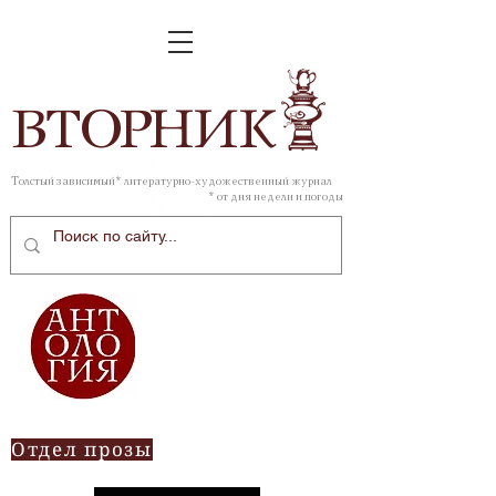
ВТОР
НИК
Толстый зависимый* литературно-художественный журнал
* от дня недели и погоды
Отдел прозы