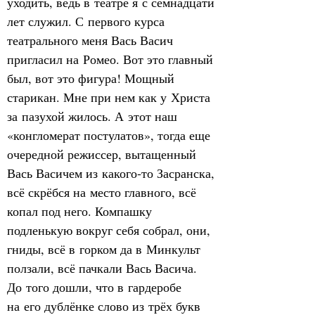
уходить, ведь в театре я с семнадцати 
лет служил. С первого курса 
театрального меня Вась Васич 
пригласил на Ромео. Вот это главный 
был, вот это фигура! Мощный 
старикан. Мне при нем как у Христа 
за пазухой жилось. А этот наш 
«конгломерат постулатов», тогда еще 
очередной режиссер, вытащенный 
Вась Васичем из какого‑то Засранска, 
всё скрёбся на место главного, всё 
копал под него. Компашку 
подленькую вокруг себя собрал, они, 
гниды, всё в горком да в Минкульт 
ползали, всё пачкали Вась Васича. 
До того дошли, что в гардеробе 
на его дублёнке слово из трёх букв 