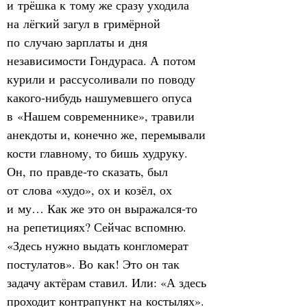
и трёшка к тому же сразу уходила 
на лёгкий загул в гримёрной 
по случаю зарплаты и дня 
независимости Гондураса. А потом 
курили и рассусоливали по поводу 
какого‑нибудь нашумевшего опуса 
в «Нашем современнике», травили 
анекдоты и, конечно же, перемывали 
кости главному, то бишь худруку. 
Он, по правде‑то сказать, был 
от слова «худо», ох и козёл, ох 
и му… Как же это он выражался‑то 
на репетициях? Сейчас вспомню. 
«Здесь нужно выдать конгломерат 
постулатов». Во как! Это он так 
задачу актёрам ставил. Или: «А здесь 
проходит контрапункт на костылях». 