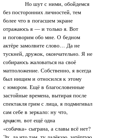
            Но шут с ними, обойдемся 
без посторонних личностей, тем 
более что в погасшем экране 
отражаюсь я — и только я. Вот 
и поговорим обо мне. О бедном 
актёре замолвите слово… Да не 
тускней, дружок, окончательно. Я не 
собираюсь жаловаться на своё 
матположение. Собственно, я всегда 
был нищим и относился к этому 
с юмором. Ещё в благословенные 
застойные времена, вытирая после 
спектакля грим с лица, я подмигивал 
сам себе в зеркало: ну что, 
а
рц
и
ст,
 вот ещё одна 
«собачка» сыграна, а славы всё нет? 
Эх, да что там, ту далёкую, затёртую 