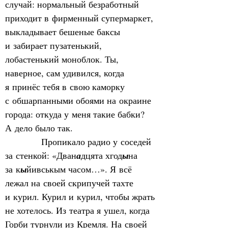
случай: нормальный безработный 
приходит в фирменный супермаркет, 
выкладывает бешеные баксы 
и забирает пузатенький, 
лобастенький моноблок. Ты, 
наверное, сам удивился, когда 
я принёс тебя в свою каморку 
с обшарпанными обоями на окраине 
города: откуда у меня такие бабки? 
А дело было так. 
            Пропикало радио у соседей 
за стенкой: «Дван
а
дцята хгод
ы
на 
за к
ы
йивськым часом…». Я всё 
лежал на своей скрипучей тахте 
и курил. Курил и курил, чтобы жрать 
не хотелось. Из театра я ушел, когда 
Горби турнули из Кремля. На своей 