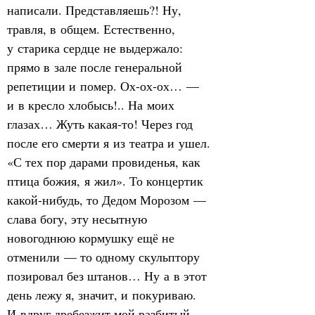
написали. Представляешь?! Ну, 
травля, в общем. Естественно, 
у старика сердце не выдержало: 
прямо в зале после генеральной 
репетиции и помер. Ох‑ох‑ох… — 
и в кресло хлобысь!.. На моих 
глазах… Жуть какая‑то! Через год 
после его смерти я из театра и ушел. 
«С тех пор дарами провиденья, как 
птица божия, я жил». То концертик 
какой‑нибудь, то Дедом Морозом — 
слава богу, эту несытную 
новогоднюю кормушку ещё не 
отменили — то одному скульптору 
позировал без штанов… Ну а в этот 
день лежу я, значит, и покуриваю. 
И вдруг дребезжит мой разбитый 