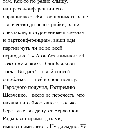
там. Как‑то по радио слышу, 
на пресс‑конференции его 
спрашивают: «Как же понимать ваше 
творчество до перестройки, ваши 
спектакли, приуроченные к съездам 
и партконференциям, ваши оды 
партии чуть ли не во всей 
периодике?..» А он без заминки: «Я 
тод
и
 помыл
я
вся». Ошибался он 
тогда. Во даёт! Новый способ 
ошибаться — всё в свою пользу. 
Народного получил, Госпремию 
Шевченко… всего не перечесть, что 
нахапал и сейчас хапает, только 
берёт уже как депутат Верховной 
Рады квартирами, дачами, 
импортными авто… Ну да ладно. Чё 