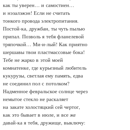
как ты уверен… и самостиен… 
и нэзалэжэн! Если не считать 
тонкого провода электропитания. 
Постой‑ка, дружбан, ты чуть пылью 
припал. Позволь я тебя фланелевой 
тряпочкой… Ми‑и-лый! Как приятно 
шершавы твои пластмассовые бока! 
Тебе не жарко в этой моей 
комнатенке, где курьезный любитель 
кукурузы, светлая ему память, едва 
не соединил пол с потолком? 
Надменное февральское солнце через 
немытое стекло не раскаляет 
на закате холостяцкий сей чертог, 
как это бывает в июле, и все же 
давай‑ка я тебя, дружище, выключу: 