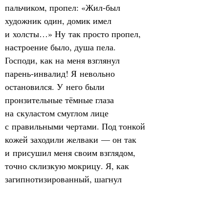
пальчиком, пропел: «Жил‑был 
художник один, домик имел 
и холсты…» Ну так просто пропел, 
настроение было, душа пела. 
Господи, как на меня взглянул 
парень‑инвалид! Я невольно 
остановился. У него были 
пронзительные тёмные глаза 
на скуластом смуглом лице 
с правильными чертами. Под тонкой 
кожей заходили желваки — он так 
и присушил меня своим взглядом, 
точно склизкую мокрицу. Я, как 
загипнотизированный, шагнул 
к нему и протянул пачку 
«Мальборо», которую купил, как 
только вышел из дому, и теперь 