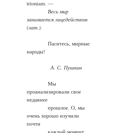
trioniam. —
Весь мир 
занимается лицедейством 
(лат.)
.
            Паситесь, мирные 
народы!
А. С. Пушкин
            Мы 
проанализировали свое 
недавнее
            прошлое. О, мы 
очень хорошо изучили 
почти
            каждый момент 