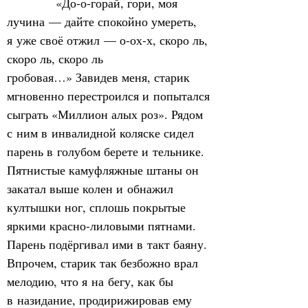
            «До‑о-горай, гори, моя 
лучина — дайте спокойно умереть, 
я уже своё отжил — о‑ох‑х, скоро ль, 
скоро ль, скоро ль 
гробовая…»
Завидев меня, старик 
мгновенно перестроился и попытался 
сыграть «Миллион алых роз». Рядом 
с ним в инвалидной коляске сидел 
парень в голубом берете и тельнике. 
Пятнистые камуфляжные штаны он 
закатал выше колен и обнажил 
култышки ног, сплошь покрытые 
яркими красно‑лиловыми пятнами. 
Парень подёргивал ими в такт баяну. 
Впрочем, старик так безбожно врал 
мелодию, что я на бегу, как бы 
в назидание, продирижировав ему 