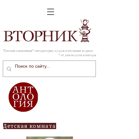
ВТОР
НИК
Толстый зависимый* литературно-художественный журнал
* от дня недели и погоды
Детская комната