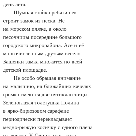
день лета.
      Шумная стайка ребятишек 
строит замок из песка. Не 
на морском пляже, а около 
песочницы посередине большого 
городского микрорайона. Асе и её 
многочисленным друзьям весело. 
Башенки замка множатся по всей 
детской площадке.
      Не особо обращая внимание 
на малышню, на ближайших качелях 
громко смеются две пятиклассницы. 
Зеленоглазая толстушка Полина 
в ярко‑бирюзовом сарафане 
периодически перекладывает 
медно‑рыжую косичку с одного плеча 
на другое. У Оли платье, глаза 