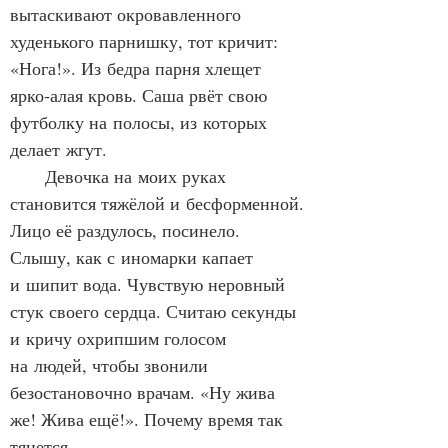
вытаскивают окровавленного 
худенького парнишку, тот кричит: 
«Нога!». Из бедра парня хлещет 
ярко‑алая кровь. Саша рвёт свою 
футболку на полосы, из которых 
делает жгут.
      Девочка на моих руках 
становится тяжёлой и бесформенной. 
Лицо её раздулось, посинело. 
Слышу, как с иномарки капает 
и шипит вода. Чувствую неровный 
стук своего сердца. Считаю секунды 
и кричу охрипшим голосом 
на людей, чтобы звонили 
безостановочно врачам. «Ну жива 
же! Жива ещё!». Почему время так 
тянется.