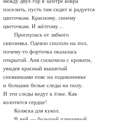
между двух гор в центре ковра 
поселить, пусть там сидит и радуется 
цветочкам. Красному, синему 
цветочкам. И жёлтому…
      Проснулась от зябкого 
сквозняка. Одеяло сползло на пол, 
почему‑то форточка оказалась 
открытой. Аня соскочила с кровати, 
увидев красный вышитый 
снежинками пояс на подоконнике 
и большие белые следы на полу. 
И эти следы ведут к ёлке. Как 
колотится сердце!
      Коляска для кукол.
      В ней — большой плюшевый 
медведь.
      Под мышками у него — 