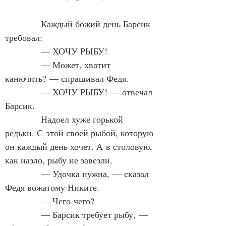
            Каждый божий день Барсик 
требовал:
            — ХОЧУ РЫБУ!
            — Может, хватит 
канючить? — спрашивал Федя.
            — ХОЧУ РЫБУ! — отвечал 
Барсик.
            Надоел хуже горькой 
редьки. С этой своей рыбой, которую 
он каждый день хочет. А в столовую, 
как назло, рыбу не завезли.
            — Удочка нужна, — сказал 
Федя вожатому Никите.
            — Чего‑чего?
            — Барсик требует рыбу, — 