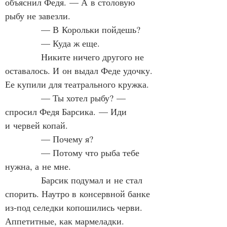
объяснил Федя. — А в столовую 
рыбу не завезли.
            — В Корольки пойдешь?
            — Куда ж еще.
            Никите ничего другого не 
оставалось. И он выдал Феде удочку. 
Ее купили для театрального кружка.
            — Ты хотел рыбу? — 
спросил Федя Барсика. — Иди 
и червей копай.
            — Почему я?
            — Потому что рыба тебе 
нужна, а не мне.
            Барсик подумал и не стал 
спорить. Наутро в консервной банке 
из‑под селедки копошились черви. 
Аппетитные, как мармеладки.