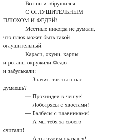
            Вот он и обрушился.
            С ОГЛУШИТЕЛЬНЫМ 
ПЛЮХОМ И ФЕДЕЙ!
            Местные никогда не думали, 
что плюх может быть такой 
оглушительный.
            Караси, окуни, карпы 
и ротаны окружили Федю 
и забулькали:
            — Значит, так ты о нас 
думаешь?
            — Прохиндеи в чешуе!
            — Лоботрясы с хвостами!
            — Балбесы с плавниками!
            — А мы тебя за своего 
считали!
            — А ты чужим оказался!