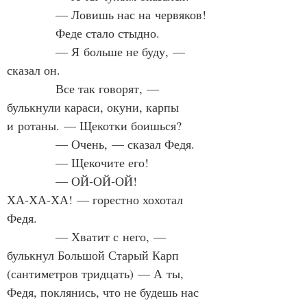
            — Ловишь нас на червяков!
            Феде стало стыдно.
            — Я больше не буду, — 
сказал он.
            Все так говорят, — 
булькнули караси, окуни, карпы 
и ротаны. — Щекотки боишься?
            — Очень, — сказал Федя.
            — Щекочите его!
            — ОЙ‑ОЙ‑ОЙ! 
ХА‑ХА‑ХА! — горестно хохотал 
Федя.
            — Хватит с него, — 
булькнул Большой Старый Карп 
(сантиметров тридцать) — А ты, 
Федя, поклянись, что не будешь нас 