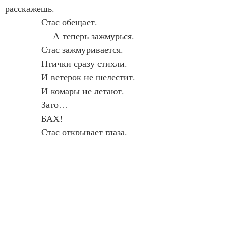
расскажешь.
            Стас обещает.
            — А теперь зажмурься.
            Стас зажмуривается.
            Птички сразу стихли.
            И ветерок не шелестит.
            И комары не летают.
            Зато…
            БАХ!
            Стас открывает глаза.
            И не верит им.
            Они с Федей стоят 
на палубе галеона, который везет 
золото из Америки в Испанию.
            А по ним бабахает 
пиратский фрегат с черным 