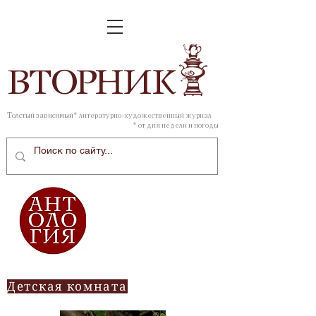
ВТОР
НИК
Толстый зависимый* литературно-художественный журнал
* от дня недели и погоды
Детская комната