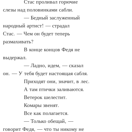
            Стас проливал горючие 
слезы над половинками сабли.
            — Бедный заслуженный 
народный артист! — страдал 
Стас. — Чем он будет теперь 
размахивать?
            В конце концов Федя не 
выдержал.
            — Ладно, идем, — сказал 
он. — У тебя будет настоящая сабля.
            Приходят они, значит, в лес.
            А там птички заливаются.
            Ветерок шелестит.
            Комары звенят.
            Все как полагается.
            — Только обещай, — 
говорит Федя, — что ты никому не 