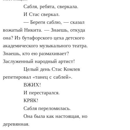
            Сабля, ребята, сверкала.
            И Стас сверкал.
            — Береги саблю, — сказал 
вожатый Никита. — Знаешь, откуда 
она? Из бутафорского цеха детского 
академического музыкального театра. 
Знаешь, кто ею размахивает? 
Заслуженный народный артист!
            Целый день Стас Комлев 
репетировал «танец с саблей».
            ВЖИХ!
            И перестарался.
            КРЯК!
            Сабля переломилась.
            Она была как настоящая, но 
деревянная.