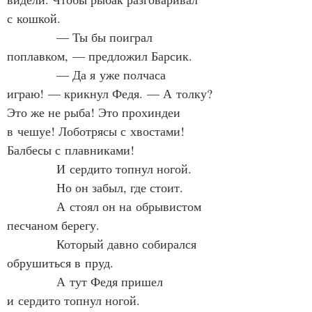
с кошкой.
            — Ты бы поиграл 
поплавком, — предложил Барсик.
            — Да я уже полчаса 
играю! — крикнул Федя. — А толку? 
Это же не рыба! Это прохиндеи 
в чешуе! Лоботрясы с хвостами! 
Балбесы с плавниками!
            И сердито топнул ногой.
            Но он забыл, где стоит.
            А стоял он на обрывистом 
песчаном берегу.
            Который давно собирался 
обрушиться в пруд.
            А тут Федя пришел 
и сердито топнул ногой.