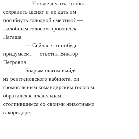
            — Что же делать, чтобы 
сохранить щенят и не дать им 
погибнуть голодной смертью? — 
жалобным голосом произнесла 
Наташа.
            — Сейчас что‑нибудь 
придумаем, — ответил Виктор 
Петрович.
            Бодрым шагом выйдя 
из рентгеновского кабинета, он 
громогласным командирским голосом 
обратился к владельцам, 
столпившимся со своими животными 
в коридоре:
            — Граждане владельцы! 
У кого из вас имеется кормящая 
сука? У кого из ваших собак недавно 