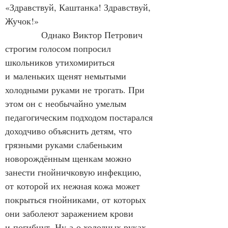
«Здравствуй, Каштанка! Здравствуй, 
Жучок!»
            Однако Виктор Петрович 
строгим голосом попросил 
школьников утихомириться 
и маленьких щенят немытыми 
холодными руками не трогать. При 
этом он с необычайно умелым 
педагогическим подходом постарался 
доходчиво объяснить детям, что 
грязными руками слабеньким 
новорождённым щенкам можно 
занести гнойничковую инфекцию, 
от которой их нежная кожа может 
покрыться гнойниками, от которых 
они заболеют заражением крови 
и погибнут. Ну а о холодных руках 