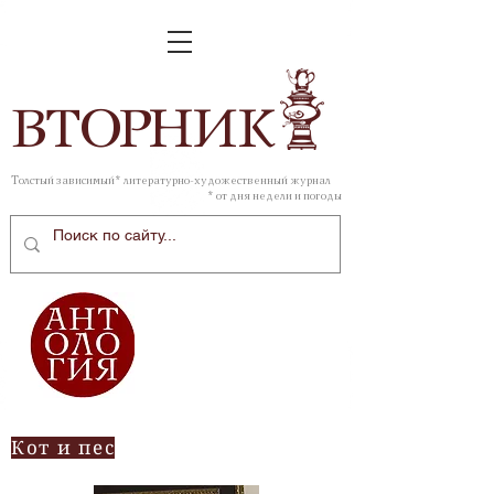
ВТОР
НИК
Толстый зависимый* литературно-художественный журнал
* от дня недели и погоды
Кот и пес