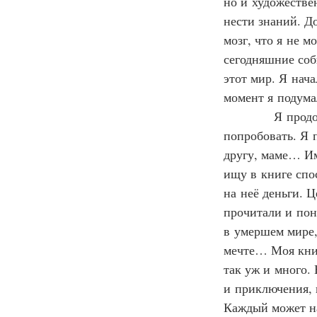
но и художестве
нести знаний. Д
мозг, что я не м
сегодняшние собы
этот мир. Я нач
момент я подума
            Я пр
попробовать. Я 
другу, маме… Им
ищу в книге спос
на неё деньги. Ц
прочитали и пон
в умершем мире, 
мечте… Моя книг
так уж и много.
и приключения, 
Каждый может на