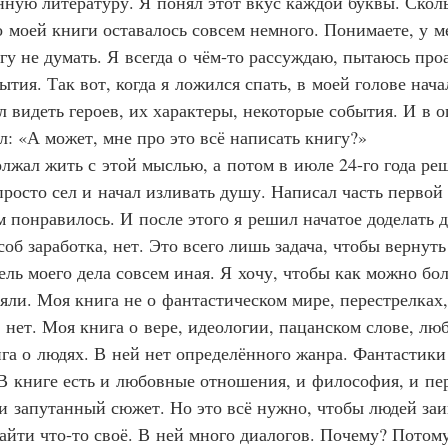
нную литературу. Я понял этот вкус каждой буквы. Сколь
о моей книги оставалось совсем немного. Понимаете, у ме
огу не думать. Я всегда о чём‑то рассуждаю, пытаюсь про
тия. Так вот, когда я ложился спать, в моей голове нача
ал видеть героев, их характеры, некоторые события. И в 
л: «А может, мне про это всё написать книгу?»
одолжал жить с этой мыслью, а потом в июле 24-го года ре
просто сел и начал изливать душу. Написал часть первой 
 понравилось. И после этого я решил начатое доделать д
об заработка, нет. Это всего лишь задача, чтобы вернут
ель моего дела совсем иная. Я хочу, чтобы как можно бо
яли. Моя книга не о фантастическом мире, перестрелках
нет. Моя книга о вере, идеологии, пацанском слове, люб
а о людях. В ней нет определённого жанра. Фантастики т
 В книге есть и любовные отношения, и философия, и пер
и запутанный сюжет. Но это всё нужно, чтобы людей заи
йти что‑то своё. В ней много диалогов. Почему? Потому