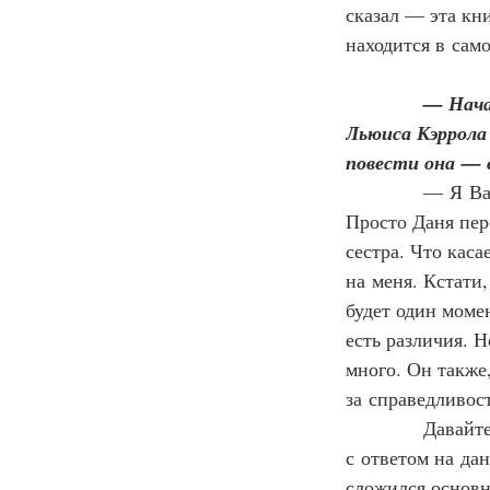
сказал — эта кни
находится в само
— Нача
Льюиса Кэррола 
повести она — 
—
Я Ва
Просто Даня пер
сестра. Что каса
на меня. Кстати,
будет один момен
есть различия. Н
много. Он также
за справедливост
            Дава
с ответом на да
сложился основн