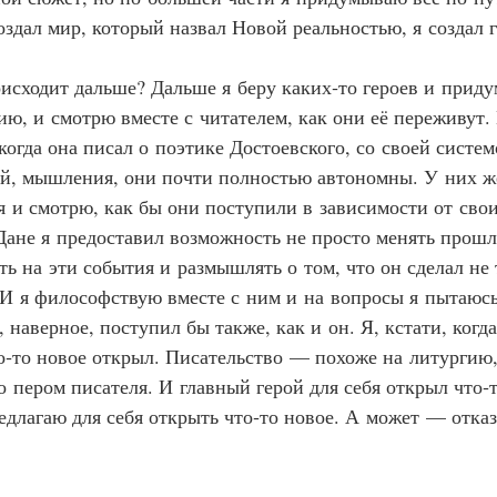
оздал мир, который назвал Новой реальностью, я создал 
происходит дальше? Дальше я беру каких‑то героев и прид
ию, и смотрю вместе с читателем, как они её переживут.
когда она писал о поэтике Достоевского, со своей систем
, мышления, они почти полностью автономны. У них же
я и смотрю, как бы они поступили в зависимости от свои
Дане я предоставил возможность не просто менять прошл
ть на эти события и размышлять о том, что он сделал не 
 И я философствую вместе с ним и на вопросы я пытаюсь
, наверное, поступил бы также, как и он. Я, кстати, когда
то‑то новое открыл. Писательство — похоже на литургию,
 пером писателя. И главный герой для себя открыл что‑т
едлагаю для себя открыть что‑то новое. А может — отказ