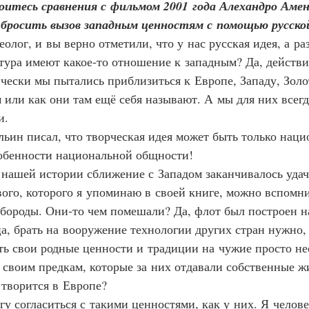
е боитесь сравнения с фильмом 2001 года Алехандро Аме
бросить вызов западным ценностям с помощью русско
олог, и вы верно отметили, что у нас русская идея, а раз
тура имеют какое‑то отношение к западным? Да, действи
чески мы пытались приблизиться к Европе, Западу, Золо
или как они там ещё себя называют. А мы для них всегда
и.
 Ильин писал, что творческая идея может быть только наци
обенности национальной общности!
а в нашей истории сближение с Западом заканчивалось уда
ого, которого я упоминаю в своей книге, можно вспомнит
 бороды. Они‑то чем помешали? Да, флот был построен н
а, брать на вооружение технологии других стран нужно, 
ть свои родные ценности и традиции на чужие просто не
своим предкам, которые за них отдавали собственные ж
 творится в Европе?
 могу согласиться с такими ценностями, как у них. Я чело