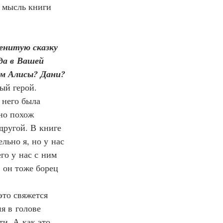
я мысль книги 
енитую сказку 
да в Вашей 
ом Алисы? Дани?
й герой. 
 него была 
но похож 
другой. В книге 
льно я, но у нас 
го у нас с ним 
 он тоже борец 
это свяжется 
я в голове 
и. А как это 