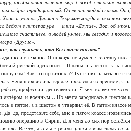
туру, чтобы осчастливить мир. Способ для осчастливли
ил избрал традиционный. Он лечит людей словом. Он ф
. Хотя и учится Даниил в Тверском государственном тех
го дебют в литературе — книга «Другие». Вот об этом,
 немного счастливее, а людей умнее, мы сегодня и погово
ллера «Другие».
ил, как случилось, что Вы стали писать?
иданно и внезапно. Я никогда не думал, что стану писат
аботкой русской идеологии… Признаюсь честно: я раньш
 пишу сам! Как это произошло? Тут стоит начать всё с са
гда у меня проявились первые проблемы со зрением, я на
работе, профессии, деятельности. Я кем только не хотел 
и актёром, и военным… Но мечта зародилась в шестом кл
ось в пятом, а в шестом я утвердил её. В пятом классе 
. Да, да, представьте себе, мне в пятом классе нравились
помню операцию в Сирии. Для меня до сих пор остаётся г
изошло. Всё то, что мы строили ценой крови своих солда