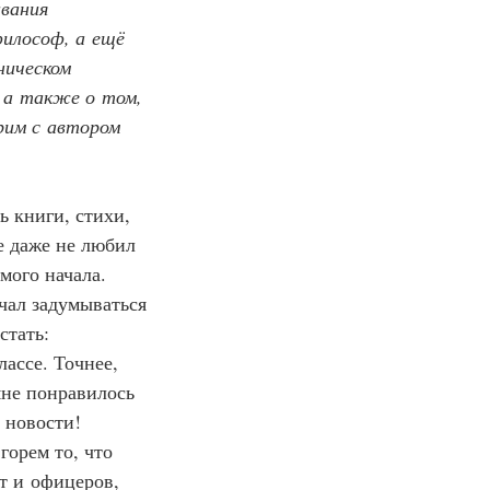
вания 
илософ, а ещё 
ническом 
 а также о том, 
рим с автором 
ь книги, стихи, 
е даже не любил 
мого начала. 
чал задумываться 
стать: 
ассе. Точнее, 
мне понравилось 
 новости! 
орем то, что 
т и офицеров, 