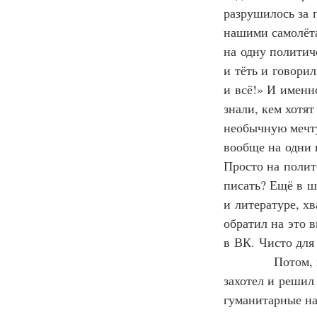
разрушилось за 
нашими самолёта
на одну политич
и тёть и говорил
и всё!» И именно
знали, кем хотят
необычную мечту.
вообще на одни 
Просто на полито
писать? Ещё в ш
и литературе, х
обратил на это 
в ВК. Чисто для
            Пото
захотел и решил
гуманитарные нау