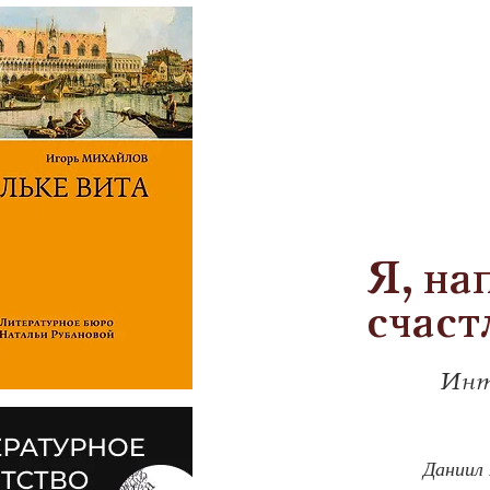
Я, на
счаст
Инт
            Дани