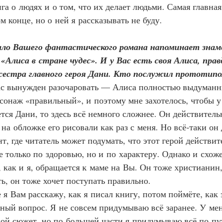
га о людях и о том, что их делает людьми. Самая главна
м конце, но о ней я рассказывать не буду.
ло Вашего фантастического романа напоминает знам
«Алиса в стране чудес». И у Вас есть своя Алиса, прав
сестра главного героя Дани. Кто послужил прототип
с вынужден разочаровать — Алиса полностью выдуманны
сонаж «правильный», и поэтому мне захотелось, чтобы у
ется Дани, то здесь всё немного сложнее. Он действитель
 на обложке его рисовали как раз с меня. Но всё‑таки он 
т, где читатель может подумать, что этот герой действите
е только по здоровью, но и по характеру. Однако и схоже
, как и я, обращается к маме на Вы. Он тоже христианин,
ь, он тоже хочет поступать правильно.
йте я Вам расскажу, как я писал книгу, потом поймёте, как 
нный вопрос. Я не совсем придумываю всё заранее. У мен
ой сюжет, но по большей части я придумываю всё по пут