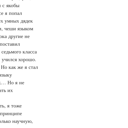
 с якобы 
е я попал 
ех умных дядек 
ди, чеши языком 
ока другие не 
 поставил 
 седьмого класса 
 учился хорошо. 
Но как же я стал 
языку 
к… Но я не 
ать их 
ть, я тоже 
 принципе 
олько научную, 