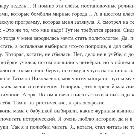
пару недель… Я помню эти слёзы, постановочные ролики
ми, которые бомбили мирные города… А в шестом класс
ескую программу, которая меня затянула. Я смотрел на т
: «Это же то, что мне надо! Тут не требуется зрение. Си
 тогда у меня зародилась мечта стать политологом. Да, п
 стать, а остальные выбирали что‑то попроще, я для себя
 Которая, кстати, не сбылась. Нет, дело не в учёбе, я до
пятёрки учился, потом появились четвёрки, но в общем я
логов только очно берут, поэтому я учусь на социолога. 
коле Татьяна Николаевна, моя учительница по русскому 
валила меня за сочинения. Говорила, что я зрелый мальчи
внимание. А зря. Потом я начал писать стихи и выкладыв
 себя. Там и патриотические, и философские…
м, когда мама с бабушкой выбирали, какие журналы выписа
 почитать исторический. Я очень люблю историю, да и в
ки. Так я и полюбил читать. Я, кстати, стал читать не т