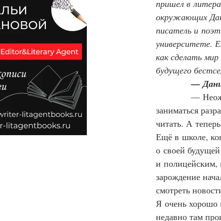
пришел в литера
окружающих Дани
писатель и поэт
университете. Е
как сделать мир
будущего бестсе
— 
Дани
—
Неож
заниматься разр
читать. А теперь
Ещё в школе, ко
о своей будущей 
и полицейским, 
зарождение начал
смотреть новости
Я очень хорошо 
недавно там про