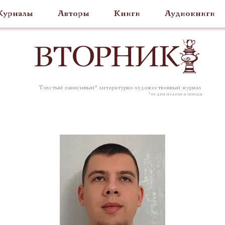
урналы
Авторы
Книги
Аудиокниги
ВТОР
НИК
Толстый зависимый* литературно-художественный журнал
* от дня недели и погоды