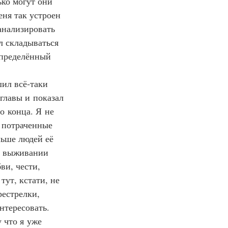
ко могут они 
ня так устроен 
анализировать 
л складываться 
определённый 
шил всё‑таки 
главы и показал 
о конца. Я не 
ь потраченные 
льше людей её 
, выживании 
ви, чести, 
ут, кстати, не 
естрелки, 
нтересовать. 
 что я уже 