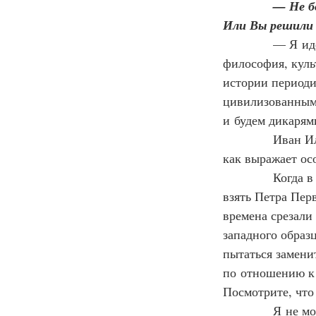
            — Н
Или Вы решили 
— Я иде
философия, куль
истории периоди
цивилизованным 
и будем дикарям
            Иван
как выражает ос
            Когд
взять Петра Перв
времена срезали
западного образц
пытаться замени
по отношению к 
Посмотрите, что
            Я не