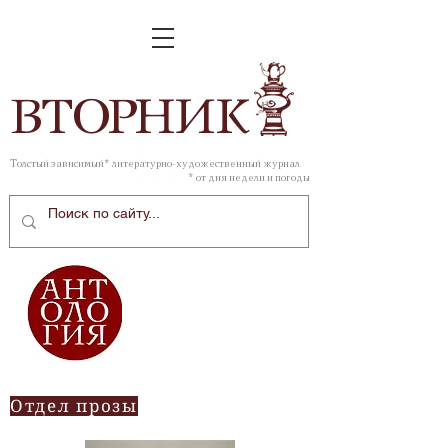
ВТОР
НИК
Толстый зависимый* литературно-художественный журнал
* от дня недели и погоды
Отдел прозы