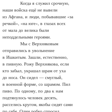
            Когда я служил срочную, 
наши войска ещё не вывели 
из Афгана, и люди, побывавшие «за 
речкой», «на юге», в глазах всех 
от мала до велика были 
неподдельными героями.
            Мы с Верхняковым 
отправились в увольнение 
в Ишкитым. Зашли, естественно, 
в пивную. Рожу Верхнякова, если 
кто забыл, украшал шрам от уха 
до носа. Он сидел — смуглый, 
в военной форме, со шрамом. Пил 
пиво. По одному, по два к нам 
подтянулось человек десять, 
расселись кругом, якобы сидят сами 
по себе. Один робко спросил 