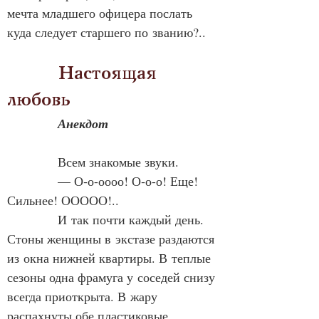
мечта младшего офицера послать 
куда следует старшего по званию?..
            Настоящая 
любовь
Анекдот
            Всем знакомые звуки.
            — О‑о-оооо! О‑о-о! Еще! 
Сильнее! ООООО!..
            И так почти каждый день. 
Стоны женщины в экстазе раздаются 
из окна нижней квартиры. В теплые 
сезоны одна фрамуга у соседей снизу 
всегда приоткрыта. В жару 
распахнуты обе пластиковые 