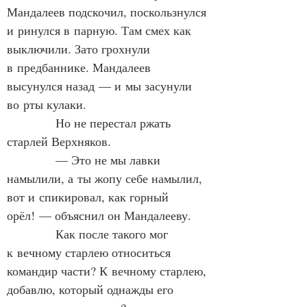
Мандалеев подскочил, поскользнулся 
и ринулся в парную. Там смех как 
выключили. Зато грохнули 
в предбаннике. Мандалеев 
высунулся назад — и мы засунули 
во рты кулаки.
            Но не перестал ржать 
старлей Верхняков.
            — Это не мы лавки 
намылили, а ты жопу себе намылил, 
вот и спикировал, как горный 
орёл! — объяснил он Мандалееву.
            Как после такого мог 
к вечному старлею относиться 
командир части? К вечному старлею, 
добавлю, который однажды его 