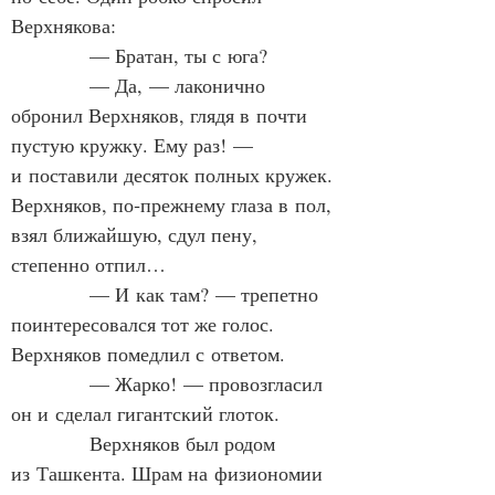
Верхнякова:
            — Братан, ты с юга?
            — Да, — лаконично 
обронил Верхняков, глядя в почти 
пустую кружку. Ему раз! — 
и поставили десяток полных кружек. 
Верхняков, по‑прежнему глаза в пол, 
взял ближайшую, сдул пену, 
степенно отпил…
            — И как там? — трепетно 
поинтересовался тот же голос. 
Верхняков помедлил с ответом.
            — Жарко! — провозгласил 
он и сделал гигантский глоток.
            Верхняков был родом 
из Ташкента. Шрам на физиономии 