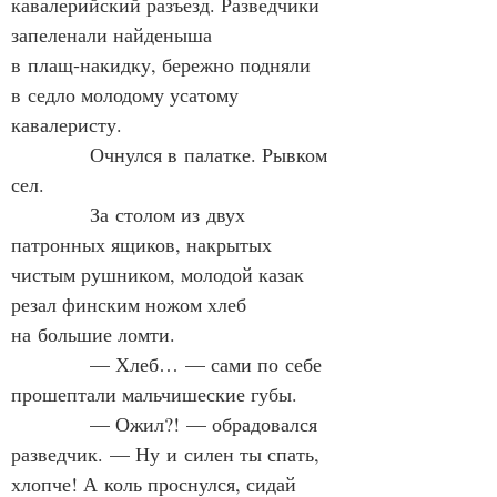
кавалерийский разъезд. Разведчики 
запеленали найденыша 
в плащ‑накидку, бережно подняли 
в седло молодому усатому 
кавалеристу.
            Очнулся в палатке. Рывком 
сел.
            За столом из двух 
патронных ящиков, накрытых 
чистым рушником, молодой казак 
резал финским ножом хлеб 
на большие ломти.
            — Хлеб… — сами по себе 
прошептали мальчишеские губы.
            — Ожил?! — обрадовался 
разведчик. — Ну и силен ты спать, 
хлопче! А коль проснулся, сидай 