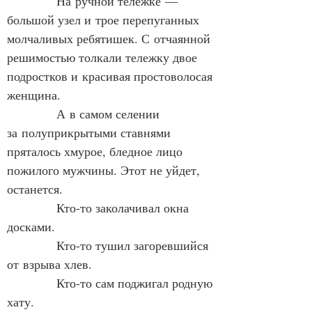
            На ручной тележке — 
большой узел и трое перепуганных 
молчаливых ребятишек. С отчаянной 
решимостью толкали тележку двое 
подростков и красивая простоволосая 
женщина.
            А в самом селении 
за полуприкрытыми ставнями 
пряталось хмурое, бледное лицо 
пожилого мужчины. Этот не уйдет, 
останется.
            Кто‑то заколачивал окна 
досками.
            Кто‑то тушил загоревшийся 
от взрыва хлев.
            Кто‑то сам поджигал родную 
хату.