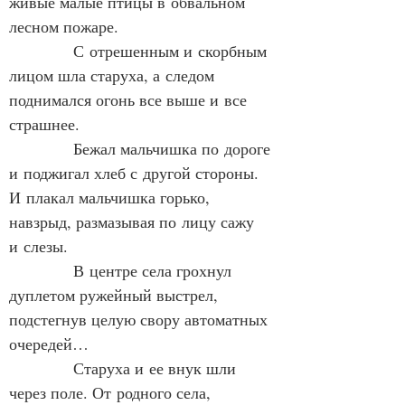
живые малые птицы в обвальном 
лесном пожаре.
            С отрешенным и скорбным 
лицом шла старуха, а следом 
поднимался огонь все выше и все 
страшнее.
            Бежал мальчишка по дороге 
и поджигал хлеб с другой стороны. 
И плакал мальчишка горько, 
навзрыд, размазывая по лицу сажу 
и слезы.
            В центре села грохнул 
дуплетом ружейный выстрел, 
подстегнув целую свору автоматных 
очередей…
            Старуха и ее внук шли 
через поле. От родного села, 