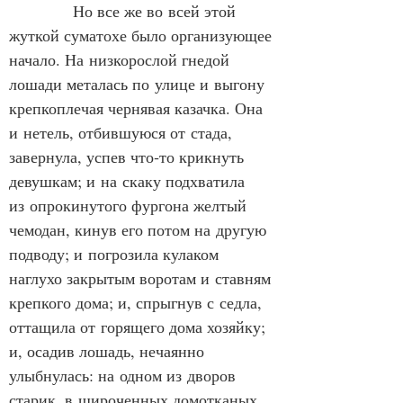
            Но все же во всей этой 
жуткой суматохе было организующее 
начало. На низкорослой гнедой 
лошади металась по улице и выгону 
крепкоплечая чернявая казачка. Она 
и нетель, отбившуюся от стада, 
завернула, успев что‑то крикнуть 
девушкам; и на скаку подхватила 
из опрокинутого фургона желтый 
чемодан, кинув его потом на другую 
подводу; и погрозила кулаком 
наглухо закрытым воротам и ставням 
крепкого дома; и, спрыгнув с седла, 
оттащила от горящего дома хозяйку; 
и, осадив лошадь, нечаянно 
улыбнулась: на одном из дворов 
старик, в широченных домотканых 