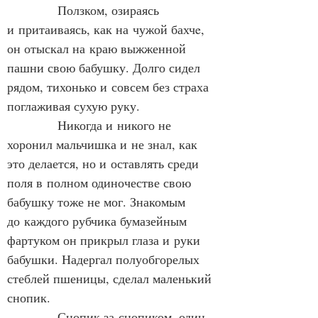
            Ползком, озираясь 
и притаиваясь, как на чужой бахчe, 
он отыскал на краю выжженной 
пашни свою бабушку. Долго сидел 
рядом, тихонько и совсем без страха 
поглаживая сухую руку.
            Никогда и никого не 
хоронил мальчишка и не знал, как 
это делается, но и оставлять среди 
поля в полном одиночестве свою 
бабушку тоже не мог. Знакомым 
до каждого рубчика бумазейным 
фартуком он прикрыл глаза и руки 
бабушки. Надергал полуобгорелых 
стеблей пшеницы, сделал маленький 
снопик.
            Снопик за снопиком, один 