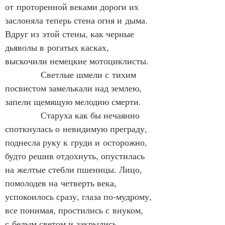
от проторенной веками дороги их 
заслоняла теперь стена огня и дыма. 
Вдруг из этой стены, как черные 
дьяволы в рогатых касках, 
выскочили немецкие мотоциклисты.
            Светлые шмели с тихим 
посвистом замелькали над землею, 
запели щемящую мелодию смерти.
            Старуха как бы нечаянно 
споткнулась о невидимую преграду, 
поднесла руку к груди и осторожно, 
будто решив отдохнуть, опустилась 
на желтые стебли пшеницы. Лицо, 
помолодев на четверть века, 
успокоилось сразу, глаза по‑мудрому, 
все понимая, простились с внуком, 
с белым светом и закрылись.