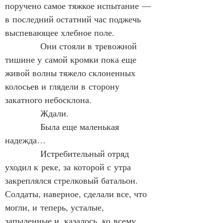
поручено самое тяжкое испытание — 
в последний остатний час поджечь 
выспевающее хлебное поле.
            Они стояли в тревожной 
тишине у самой кромки пока еще 
живой волны тяжело склоненных 
колосьев и глядели в сторону 
закатного небосклона.
            Ждали.
            Была еще маленькая 
надежда…
            Истребительный отряд 
уходил к реке, за которой с утра 
закреплялся стрелковый батальон. 
Солдаты, наверное, сделали все, что 
могли, и теперь, усталые, 
запыленные и, казалось, ко всему 