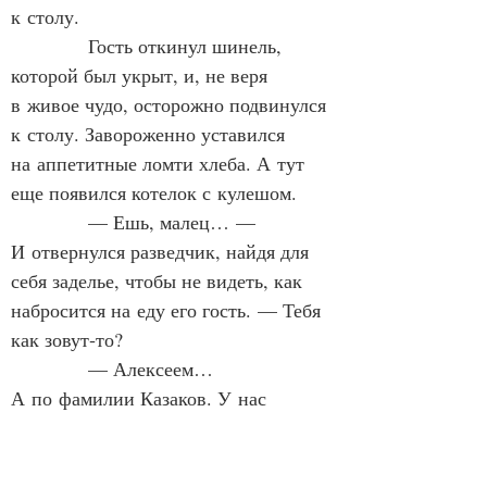
к столу.
            Гость откинул шинель, 
которой был укрыт, и, не веря 
в живое чудо, осторожно подвинулся 
к столу. Завороженно уставился 
на аппетитные ломти хлеба. А тут 
еще появился котелок с кулешом.
            — Ешь, малец… — 
И отвернулся разведчик, найдя для 
себя заделье, чтобы не видеть, как 
набросится на еду его гость. — Тебя 
как зовут‑то?
            — Алексеем… 
А по фамилии Казаков. У нас 
полсела Казаковы…
            — Любо… — улыбнулся 
хозяин гостеприимной палатки. Ему 