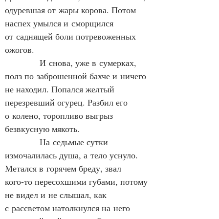
одуревшая от жары корова. Потом 
наспех умылся и сморщился 
от саднящей боли потревоженных 
ожогов.
            И снова, уже в сумерках, 
полз по заброшенной бахче и ничего 
не находил. Попался желтый 
перезревший огурец. Разбил его 
о колено, торопливо выгрыз 
безвкусную мякоть.
            На седьмые сутки 
измочалилась душа, а тело уснуло. 
Метался в горячем бреду, звал 
кого‑то пересохшими губами, потому 
не видел и не слышал, как 
с рассветом натолкнулся на него 