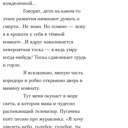
вожделенной...
            Говорят, дети на каком-то 
этапе развития начинают думать о 
смерти...Не знаю. Но помню — лежу 
я в кровати у себя в тёмной 
комнате...И вдруг наваливается 
невероятная тоска — я ведь умру 
когда-нибудь! Тоска сдавливает грудь 
и горло.
            Я вскакиваю, миную часть 
коридора и робко открываю дверь в 
мамину комнату.
            Тут меня окунает в море 
света, в котором мама и чудесно 
распевающий телевизор. Пугачева 
поёт песню про журавлика: «Я хочу 
увидеть небо, голубое, голубое, ты 