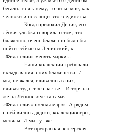
единое целое, а уж мы-то с Денисом 
бегали, то я к нему, то он ко мне, как 
челноки и посланцы этого единства.
            Когда приходил Денис, его 
лёгкая улыбка говорила о том, что 
блаженно, очень блаженно было бы 
пойти сейчас на Ленинский, к 
«Филателии» менять марки...
            Наши коллекции требовали 
вкладывания в них блаженства. И 
мы, не жалея, вливались в них, 
вливая туда своё счастье... И торчала 
же на Ленинском эта самая 
«Филателия» полная марок. А рядом 
с ней вились дядьки, коллекционеры, 
менялы. И мы тут же.
            Вот прекрасная венгерская 