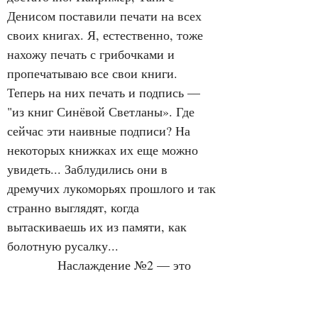
Денисом поставили печати на всех 
своих книгах. Я, естественно, тоже 
нахожу печать с грибочками и 
пропечатываю все свои книги. 
Теперь на них печать и подпись — 
"из книг Синёвой Светланы». Где 
сейчас эти наивные подписи? На 
некоторых книжках их еще можно 
увидеть... Заблудились они в 
дремучих лукоморьях прошлого и так 
странно выглядят, когда 
вытаскиваешь их из памяти, как 
болотную русалку...
            Наслаждение №2 — это 
наш животный мир. Были и хомячки, 
и рыбки. Можно, затаив дыхание, 