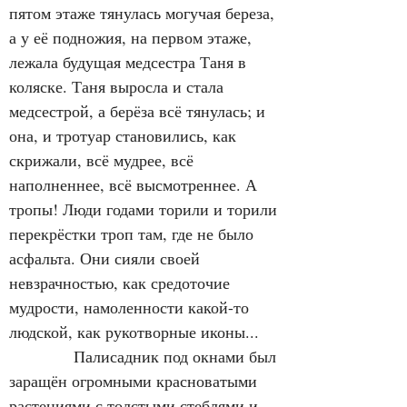
пятом этаже тянулась могучая береза, 
а у её подножия, на первом этаже, 
лежала будущая медсестра Таня в 
коляске. Таня выросла и стала 
медсестрой, а берёза всё тянулась; и 
она, и тротуар становились, как 
скрижали, всё мудрее, всё 
наполненнее, всё высмотреннее. А 
тропы! Люди годами торили и торили 
перекрёстки троп там, где не было 
асфальта. Они сияли своей 
невзрачностью, как средоточие 
мудрости, намоленности какой-то 
людской, как рукотворные иконы...
            Палисадник под окнами был 
заращён огромными красноватыми 
растениями с толстыми стеблями и 