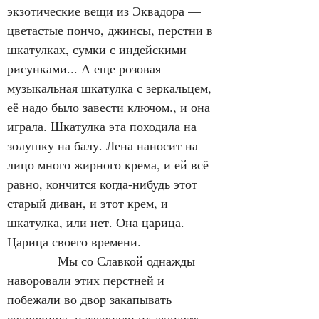
экзотические вещи из Эквадора — 
цветастые пончо, джинсы, перстни в 
шкатулках, сумки с индейскими 
рисунками... А еще розовая 
музыкальная шкатулка с зеркальцем, 
её надо было завести ключом., и она 
играла. Шкатулка эта походила на 
золушку на балу. Лена наносит на 
лицо много жирного крема, и ей всё 
равно, кончится когда-нибудь этот 
старый диван, и этот крем, и 
шкатулка, или нет. Она царица. 
Царица своего времени.
            Мы со Славкой однажды 
наворовали этих перстней и 
побежали во двор закапывать 
сокровища, и закопали их аккурат 