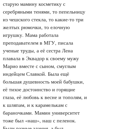
старую мамину косметику с 
серебряными тенями, то пепельницу 
из чешского стекла, то какие-то три 
желтых рюмочки, то елочную 
игрушку. Мама работала 
преподавателем в МГУ, писала 
ученые труды, а её сестра Лена 
плавала в Эквадор к своему мужу 
Марио вместе с сыном, смуглым 
индейцем Славкой. Была ещё 
большая душевность моей бабушки, 
её тихое достоинство и горящие 
глаза, её любовь к весне и тополям, и 
к шляпам, и к карамелькам с 
бараночками. Мамин университет 
тоже был «наш», наш с пеленок. 
Были разные здания, а был 