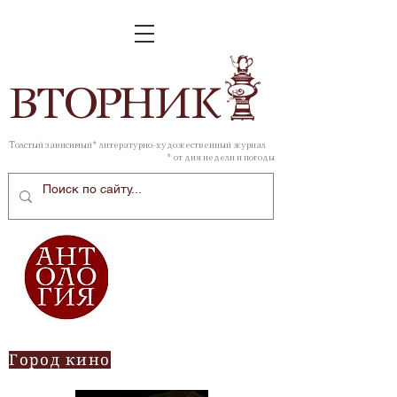
ВТОР
НИК
Толстый зависимый* литературно-художественный журнал
* от дня недели и погоды
Город кино