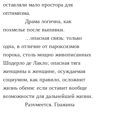
оставляли мало простора для 
оптимизма.
            Драма логична, как 
похмелье после выпивки.
            …опасная связь: только 
одна, в отличие от пароксизмов 
порока, столь мощно живописанных 
Шодерло де Лакло; опасная тяга 
женщины к женщине, осуждаемая 
социумом, как правило, осложнит 
жизнь обеим: если оставит вообще 
возможности для дальнейшей жизни.
            Разумеется, Гражина 
Шаполовски играет любовь: или – её 
отсутствие, как в фильме «Без 
конца».
             Она играет Магду – 