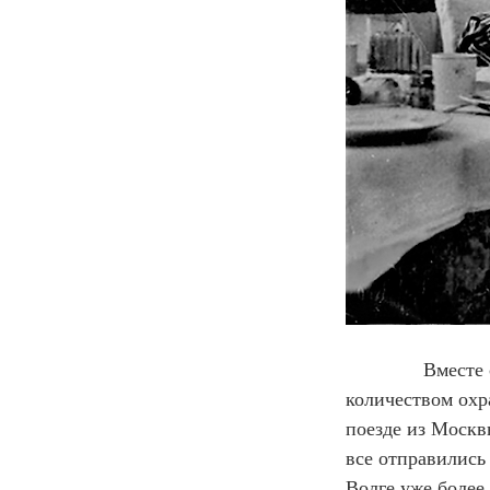
            Вме
количеством охр
поезде из Москвы
все отправились 
Волге уже более