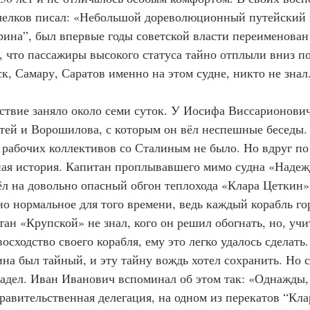
елков писал: «Небольшой дореволюционный путейский п
ина”, был впервые годы советской власти переименован
, что пассажиры высокого статуса тайно отплыли вниз по
к, Самару, Саратов именно на этом судне, никто не знал.
шествие заняло около семи суток. У Иосифа Виссарионови
етей и Ворошилова, с которым он вёл неспешные беседы.
ч рабочих коллективов со Сталиным не было. Но вдруг по
ная история. Капитан проплывавшего мимо судна «Надеж
ёл на довольно опасный обгон теплохода «Клара Цеткин».
о нормальное для того времени, ведь каждый корабль го
тан «Крупской» не знал, кого он решил обогнать, но, учи
осходство своего корабля, ему это легко удалось сделать.
ина был тайный, и эту тайну вождь хотел сохранить. Но с
задел. Иван Иванович вспоминал об этом так: «Однажды, 
правительственная делегация, на одном из перекатов “Кл