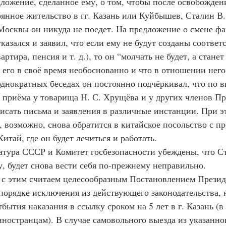
редложение, сделанное ему, о том, чтобы после освобожде
янное жительство в гг. Казань или Куйбышев, Сталин В. 
Москвы он никуда не поедет. На предложение о смене ф
казался и заявил, что если ему не будут созданы соотве
артира, пенсия и т. д.), то он “молчать не будет, а станет
и его в своё время необоснованно и что в отношении него
однократных беседах он постоянно подчёркивал, что по 
я приёма у товарища Н. С. Хрущёва и у других членов П
исать письма и заявления в различные инстанции. При э
, возможно, снова обратится в китайское посольство с пр
Китай, где он будет лечиться и работать.
уратура СССР и Комитет госбезопасности убеждены, что Ст
у, будет снова вести себя по-прежнему неправильно.
вязи с этим считаем целесообразным Постановлением Прези
порядке исключения из действующего законодательства, н
бытия наказания в ссылку сроком на 5 лет в г. Казань (в 
ностранцам). В случае самовольного выезда из указанног