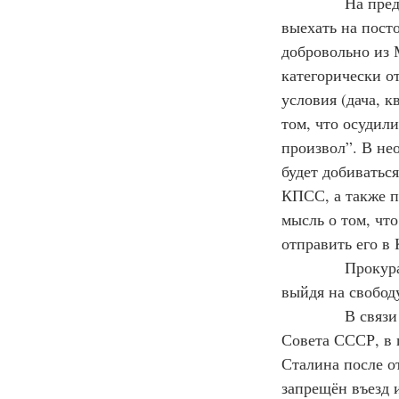
            На п
выехать на посто
добровольно из 
категорически от
условия (дача, кв
том, что осудил
произвол”. В не
будет добиватьс
КПСС, а также п
мысль о том, что
отправить его в 
            Прок
выйдя на свобод
            В с
Совета СССР, в 
Сталина после от
запрещён въезд и