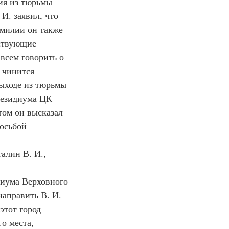
ния из тюрьмы 
И. заявил, что 
амилии он также 
тствующие 
 всем говорить о 
 чинится 
выходе из тюрьмы 
резидиума ЦК 
том он высказал 
осьбой 
алин В. И., 
диума Верховного 
аправить В. И. 
этот город 
о места, 