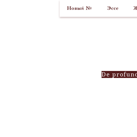
Новый №
Эссе
Ж
De profun