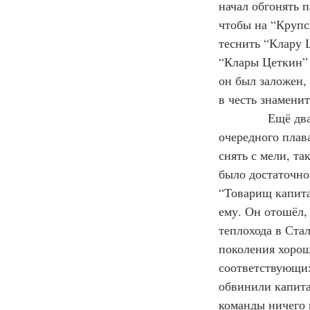
начал обгонять п
чтобы на “Крупс
теснить “Клару 
“Клары Цеткин” 
он был заложен,
в честь знамени
            Ещё 
очередного плав
снять с мели, та
было достаточно
“Товарищ капита
ему. Он отошёл,
теплохода в Ста
поколения хорош
соответствующих
обвинили капита
команды ничего н