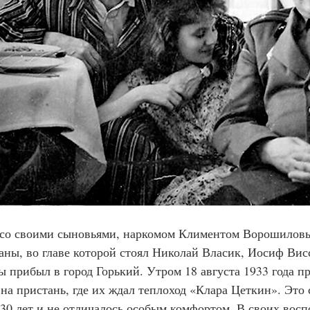
сте со своими сыновьями, наркомом Климентом Ворошилов
аны, во главе которой стоял Николай Власик, Иосиф Вис
 прибыл в город Горький. Утром 18 августа 1933 года пр
на пристань, где их ждал теплоход «Клара Цеткин». Это 
 30 лет и не отличалось особым комфортом. В своих вос