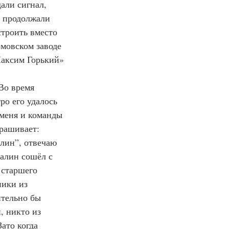
али сигнал, 
и продолжали 
троить вместо 
мовском заводе 
Максим Горький» 
Во время 
ро его удалось 
 меня и команды 
рашивает: 
лин”, отвечаю 
талин сошёл с 
 старшего 
ники из 
тельно бы 
, никто из 
ато когда 