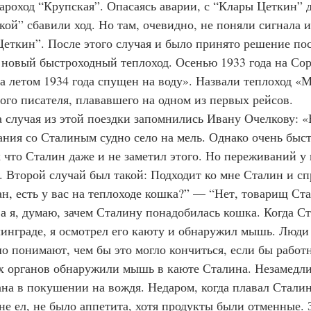
ароход “Крупская”. Опасаясь аварии, с “Клары Цеткин” д
кой” сбавили ход. Но там, очевидно, не поняли сигнала 
Цеткин”. После этого случая и было принято решение пос
новый быстроходный теплоход. Осенью 1933 года на Сор
 а летом 1934 года спущен на воду». Назвали теплоход «
того писателя, плававшего на одном из первых рейсов.
два случая из этой поездки запомнились Ивану Очелкову: «
ания со Сталиным судно село на мель. Однако очень быст
к что Сталин даже и не заметил этого. Но переживаний у
. Второй случай был такой: Подходит ко мне Сталин и сп
н, есть у вас на теплоходе кошка?” — “Нет, товарищ Ста
 а я, думаю, зачем Сталину понадобилась кошка. Когда С
линграде, я осмотрел его каюту и обнаружил мышь. Люди
о понимают, чем бы это могло кончиться, если бы работ
 органов обнаружили мышь в каюте Сталина. Незамедли
на в покушении на вождя. Недаром, когда плавал Сталин
е ел, не было аппетита, хотя продукты были отменные. З