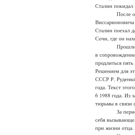
Сталин покидал 
            Посл
Виссарионовича 
Сталин поехал д
Сочи, где он нах
            Прош
в сопровождении
продлиться пять
Решением для эт
СССР Р. Руденко
года. Текст это
6 1988 года. Из 
тюрьмы в связи 
            За п
себя вызывающе,
при жизни отца.