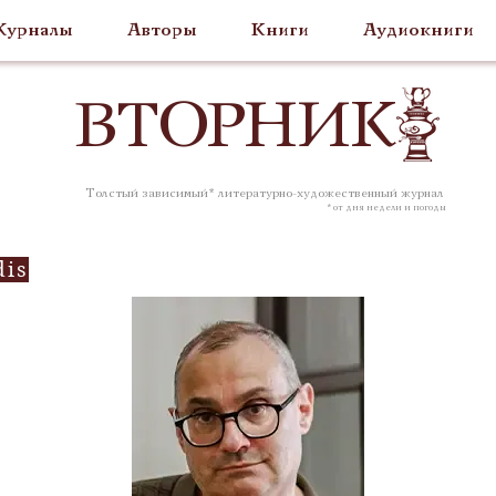
урналы
Авторы
Книги
Аудиокниги
ВТОР
НИК
Толстый зависимый* литературно-художественный журнал
* от дня недели и погоды
dis