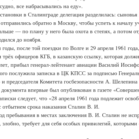
судно, все набрасывались на еду».
е остановки в Сталинграде делегация разделилась: сыновья
отправились обратно в Москву, чтобы успеть к началу уче
альше — по плану у него была охота в степях, а потом от
одился до ноября.
ли годы, после той поездки по Волге и 29 апреля 1961 года
 трёх офицеров КГБ, в казанскую ссылку, которая должн
 лет, прибыл генерал-лейтенант авиации Василий Иосифо
ого послужила записка в ЦК КПСС за подписью Генераль
 и председателя Комитета госбезопасности А. Шелепина о
го документа впервые был опубликован в газете «Соверш
записки следует, что «28 апреля 1961 года подлежит осво
с отбытием срока наказания Сталин В. И.
ериод пребывания в местах заключения В. И. Сталин не исп
 злобно, требует для себя особых привилегий, которыми 