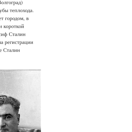
олгоград) 
убы теплохода. 
т городом, в 
и короткой 
сиф Сталин 
а регистрации 
е Сталин 