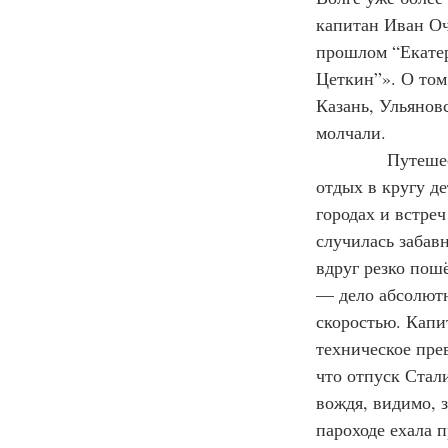
капитан Иван Оч
прошлом “Екатер
Цеткин”». О том
Казань, Ульяновс
молчали.
            Путе
отдых в кругу д
городах и встре
случилась забав
вдруг резко пош
— дело абсолютн
скоростью. Капи
техническое прев
что отпуск Стал
вождя, видимо, 
пароходе ехала 