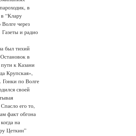
ароходик, в 
 в “Клару 
 Волге через 
 Газеты и радио 
ча был тихий 
 Остановок в 
 пути к Казани 
да Крупская», 
 Гонки по Волге 
рдился своей 
тывая 
 Спасло его то, 
ам факт обгона 
когда на 
ару Цеткин” 