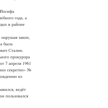
 Иосифа 
бного года, а 
дых в районе 
, нарушая закон, 
а была 
вич Сталин. 
ного прокурора 
т 7 апреля 1961 
енно секретно» № 
бождению из 
равился, ведёт 
он пользовался 