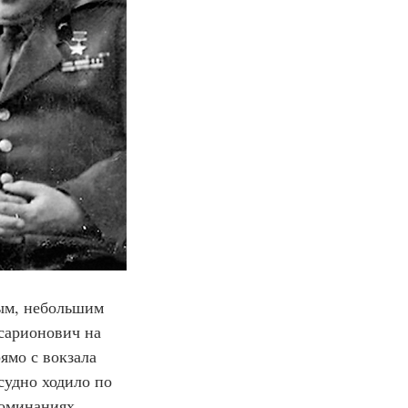
ым, небольшим 
сарионович на 
ямо с вокзала 
судно ходило по 
поминаниях 