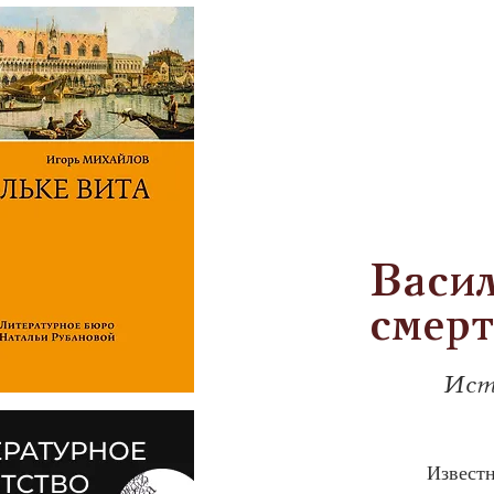
Васил
смерт
Ист
            Изве