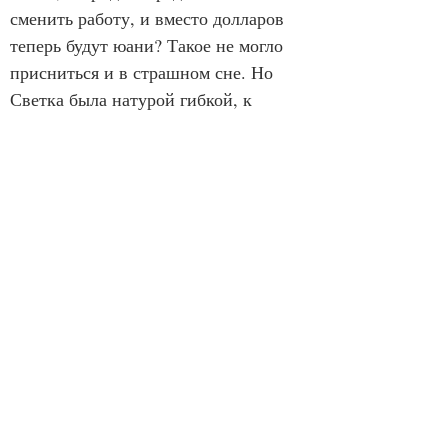
сменить работу, и вместо долларов 
теперь будут юани? Такое не могло 
присниться и в страшном сне. Но 
Светка была натурой гибкой, к 
Сирину относилась философски, как 
и к Алконосту. Никаких резких 
движений, а там – что будет, то и 
будет. И с мамой, и с работой, и с 
близким человеком...
            – Вы не могли бы меня 
сфотографировать?
Глазастая темноволосая 
девушка в светлом платье 
улыбнулась Светке. Они стояли 
рядом с «Алёнушкой», Алёнушка 
печально глядела на них, они на неё, 