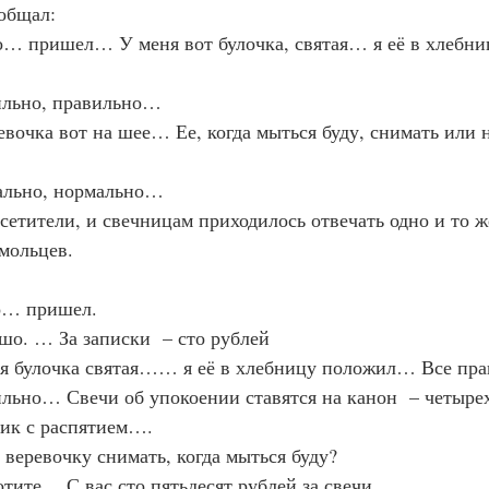
ообщал:
 того… пришел… У меня вот булочка, святая… я её в хлеб
авильно, правильно…
веревочка вот на шее… Ее, когда мыться буду, снимать или 
рмально, нормально…
посетители, и свечницам приходилось отвечать одно и то ж
мольцев.
это… пришел.
рошо. … За записки  – сто рублей
 меня булочка святая…… я её в хлебницу положил… Все пр
авильно… Свечи об упокоении ставятся на канон  – четыр
ик с распятием….
не веревочку снимать, когда мыться буду?
к хотите… С вас сто пятьдесят рублей за свечи…