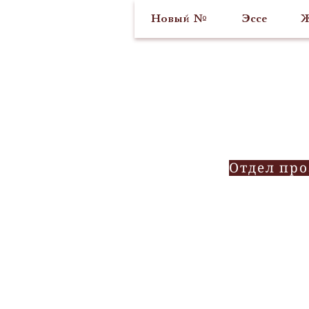
Новый №
Эссе
Ж
Отдел пр