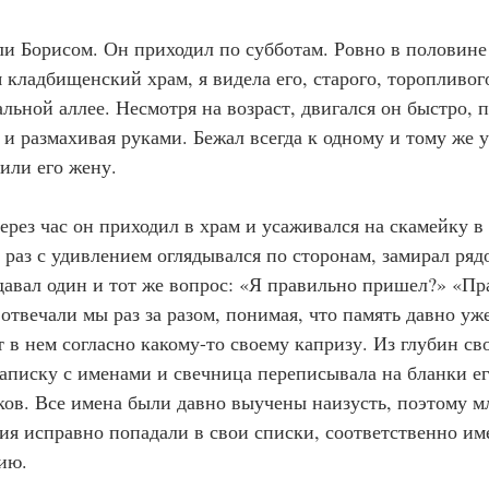
ли Борисом. Он приходил по субботам. Ровно в половине 
 кладбищенский храм, я видела его, старого, торопливог
льной аллее. Несмотря на возраст, двигался он быстро, 
и размахивая руками. Бежал всегда к одному и тому же у
или его жену.
о через час он приходил в храм и усаживался на скамейку 
раз с удивлением оглядывался по сторонам, замирал ряд
давал один и тот же вопрос: «Я правильно пришел?» «Пр
отвечали мы раз за разом, понимая, что память давно уже
 в нем согласно какому-то своему капризу. Из глубин св
записку с именами и свечница переписывала на бланки е
ов. Все имена были давно выучены наизусть, поэтому м
ия исправно попадали в свои списки, соответственно им
ию.