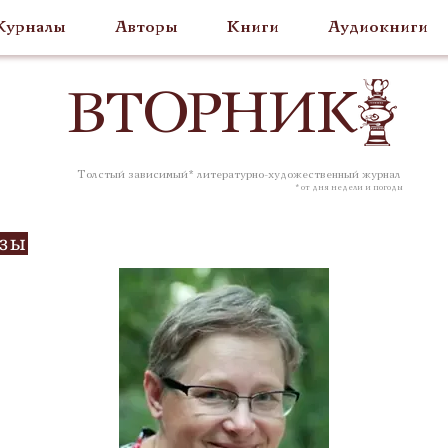
урналы
Авторы
Книги
Аудиокниги
ВТОР
НИК
Толстый зависимый* литературно-художественный журнал
* от дня недели и погоды
озы