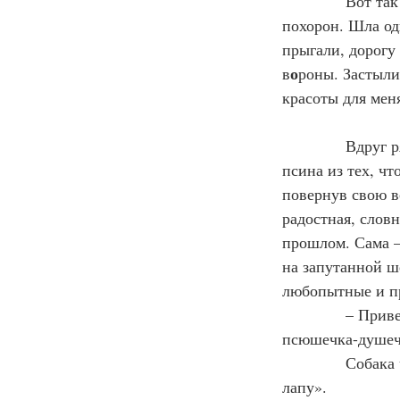
            Вот 
похорон. Шла од
прыгали, дорогу
о
в
роны. Застыли
красоты для мен
            Вдру
псина из тех, чт
повернув свою в
радостная, словн
прошлом. Сама –
на запутанной ше
любопытные и п
            – При
псюшечка-душеч
            Соба
лапу».