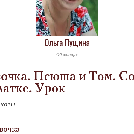
Ольга Пущина
Об авторе
очка. Псюша и Том. С
латке. Урок
сказы
вочка