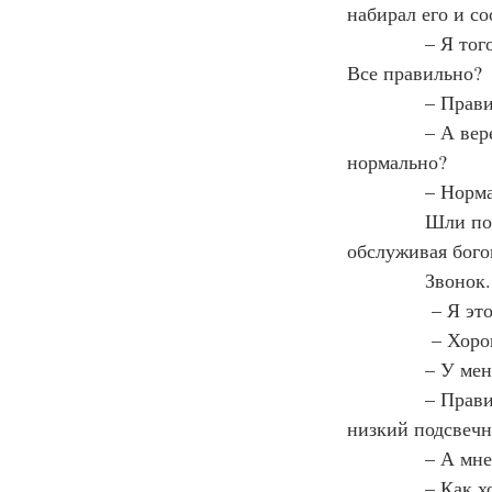
набирал его и с
            – Я
Все правильно?
            – Пр
            – А 
нормально?
            – Но
            Шли 
обслуживая бого
            Звонок.
             – Я 
             – Хо
            – У
            – Пр
низкий подсвечн
            – А м
            – Ка