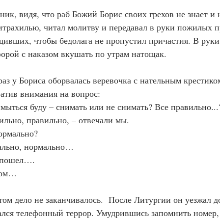
енник, видя, что раб Божий Борис своих грехов не знает и 
итрахилью, читал молитву и передавал в руки пожилых п
дивших, чтобы бедолага не пропустил причастия. В руки
орой с наказом вкушать по утрам натощак.
то раз у Бориса оборвалась веревочка с нательным крестико
ратив внимания на вопрос:
гда мыться буду – снимать или не снимать? Все правильно...
авильно, правильно, – отвечали мы.
 нормально?
рмально, нормально…
 я пошел….
огом…
а этом дело не заканчивалось.  После Литургии он уезжал д
ался телефонный террор. Умудрившись запомнить номер, 