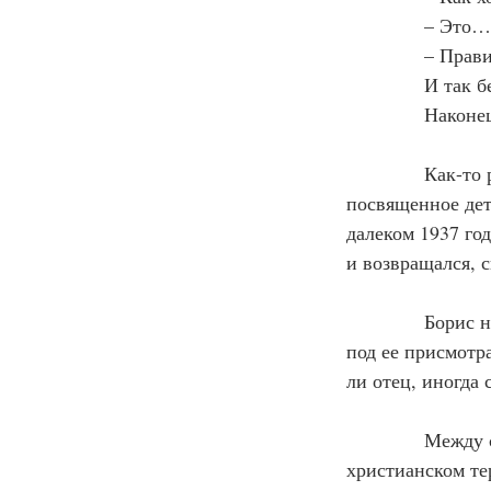
            – Эт
            – Пр
            И та
            Нако
            Как-
посвященное дет
далеком 1937 год
и возвращался, 
            Бори
под ее присмотра
ли отец, иногда 
            Межд
христианском те