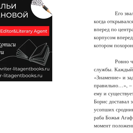
Его зва
когда открывался
вперед по центра
корпусом вперед 
котором похорон
            Ровн
службы. Каждый 
«Знамение» и за
правильно…», – 
ему и существует
Борис доставал 
усопших сродник
раба Божья Агаф
момент положен