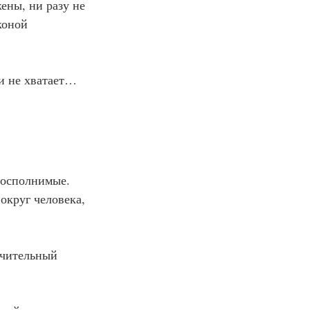
жены, ни разу не 
коной 
ни не хватает…
восполнимые. 
округ человека, 
начительный 