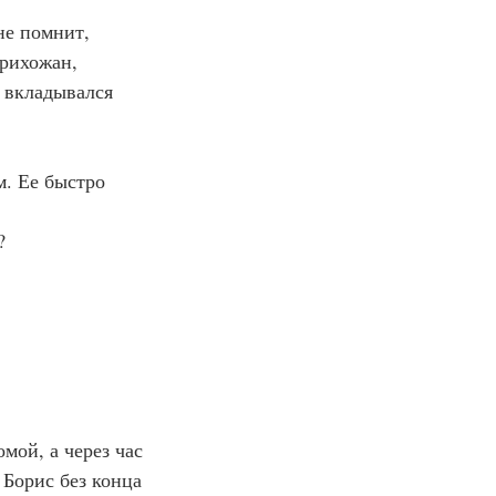
не помнит, 
рихожан, 
 вкладывался 
м. Ее быстро 
?
омой, а через час 
Борис без конца 