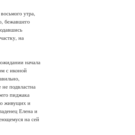
восьмого утра, 
о, бежавшего 
подавшись 
частку, на 
в ожидании начала 
ом с иконой 
авильно, 
 не подвластна 
оего пиджака 
го живущих и 
ладенец Елена и 
еющемуся на сей 