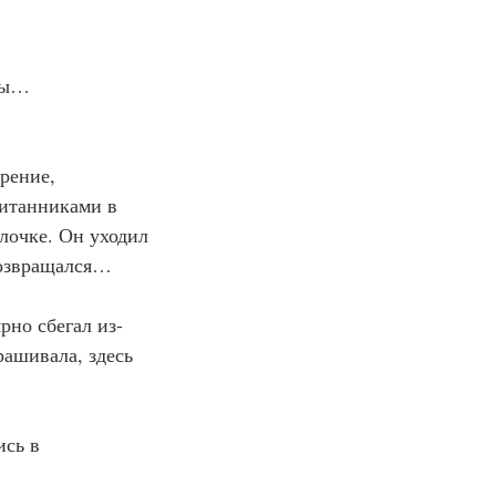
еды…
рение, 
питанниками в 
улочке. Он уходил 
возвращался…
рно сбегал из-
рашивала, здесь 
ись в 