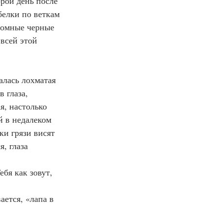
орой день после 
белки по веткам 
ромные черные 
всей этой 
алась лохматая 
 глаза, 
, настолько 
й в недалеком 
и грязи висят 
, глаза 
ебя как зовут, 
ается, «лапа в 