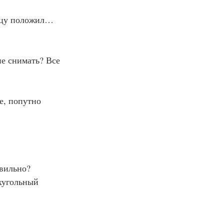
ницу положил… 
не снимать? Все 
е, попутно 
авильно?
ехугольный 