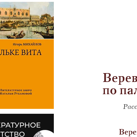
Верев
по па
Рас
Вере