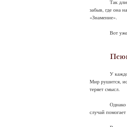
            Так 
забыв, где она н
«Знамение».
            Вот 
            
У каждо
Мир рушится, ис
теряет смысл.
            Одна
случай помогает