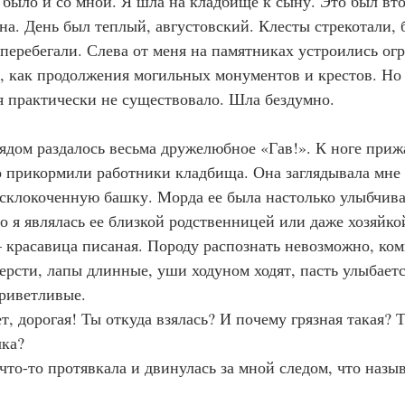
так было и со мной. Я шла на кладбище к сыну. Это был вт
на. День был теплый, августовский. Клесты стрекотали, 
 перебегали. Слева от меня на памятниках устроились ог
, как продолжения могильных монументов и крестов. Но 
я практически не существовало. Шла бездумно.
г рядом раздалось весьма дружелюбное «Гав!». К ноге приж
о прикормили работники кладбища. Она заглядывала мне в
склокоченную башку. Морда ее была настолько улыбчивая
о я являлась ее близкой родственницей или даже хозяйко
 красавица писаная. Породу распознать невозможно, комк
рсти, лапы длинные, уши ходуном ходят, пасть улыбается
риветливые.
вет, дорогая! Ты откуда взялась? И почему грязная такая? Т
ка?
ка что-то протявкала и двинулась за мной следом, что назыв