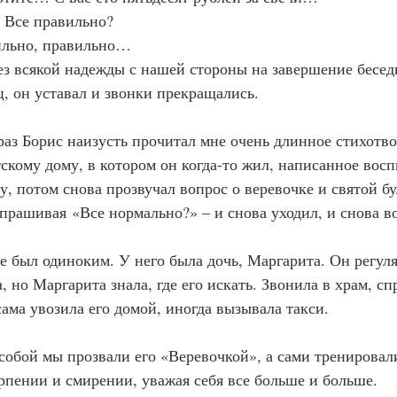
о… Все правильно?
авильно, правильно…
к без всякой надежды с нашей стороны на завершение бес
нец, он уставал и звонки прекращались.
то раз Борис наизусть прочитал мне очень длинное стихотво
скому дому, в котором он когда-то жил, написанное вос
у, потом снова прозвучал вопрос о веревочке и святой б
спрашивая «Все нормально?» – и снова уходил, и снова 
с не был одиноким. У него была дочь, Маргарита. Он регуля
, но Маргарита знала, где его искать. Звонила в храм, сп
сама увозила его домой, иногда вызывала такси.
у собой мы прозвали его «Веревочкой», а сами тренировал
рпении и смирении, уважая себя все больше и больше.