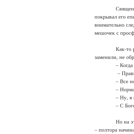
            Свящ
покрывал его еп
внимательно сле
мешочек с просф
            Как-
заменили, не об
            – Ко
             – Пр
            – Все
            – Но
            – Ну,
            – С Б
            Но н
– полтора начин