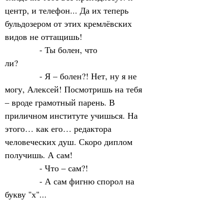
центр, и телефон... Да их теперь 
бульдозером от этих кремлёвских 
видов не оттащишь! 
            - Ты болен, что 
ли?                  
            - Я – болен?! Нет, ну я не 
могу, Алексей! Посмотришь на тебя 
– вроде грамотный парень. В 
приличном институте учишься. На 
этого… как его… редактора 
человеческих душ. Скоро диплом 
получишь. А сам! 
            - Что – сам?!
            - А сам фигню спорол на 
букву "х"...     