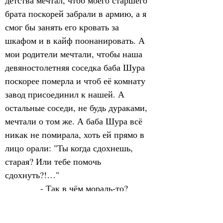
детства мечтал, чтоб моего старшего 
брата поскорей забрали в армию, а я 
смог бы занять его кровать за 
шкафом и в кайф поонанировать. А 
мои родители мечтали, чтобы наша 
девяностолетняя соседка баба Шура 
поскорее померла и чтоб её комнату 
завод присоединил к нашей. А 
остальные соседи, не будь дураками, 
мечтали о том же. А баба Шура всё 
никак не помирала, хоть ей прямо в 
лицо орали: "Ты когда сдохнешь, 
старая? Или тебе помочь 
сдохнуть?!…"
            - Так в чём мораль-то?
            - А мораль в том, Алексей, 
что не фига в благородство играть, 