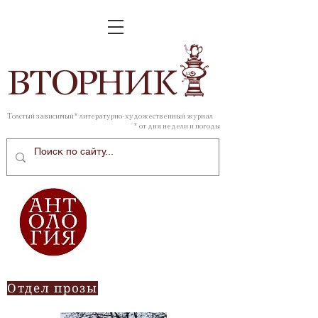
ВТОР
НИК
Толстый зависимый* литературно-художественный журнал
* от дня недели и погоды
Отдел прозы