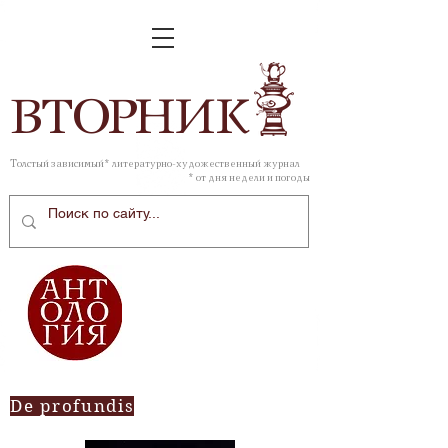
ВТОР
НИК
Толстый зависимый* литературно-художественный журнал
* от дня недели и погоды
De profundis