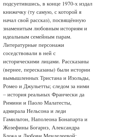
подсуетившись, в конце 1970-х издал 
книжечку (ту самую, с которой я 
начал свой рассказ), посвящённую 
знаменитым любовным историям и 
идеальным семейным парам. 
Литературные персонажи 
соседствовали в ней с 
историческими лицами. Рассказаны 
(вернее, пересказаны) были истории 
вымышленных Тристана и Изольды, 
Ромео и Джульетты; следом за ними 
– история реальных Франчески да 
Римини и Паоло Малатесты, 
адмирала Нельсона и леди 
Гамильтон, Наполеона Бонапарта и 
Жозефины Богарнэ, Александра 
Блока и Любови Менделеевой; 