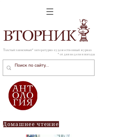
ВТОР
НИК
Толстый зависимый* литературно-художественный журнал
* от дня недели и погоды
Домашнее чтение