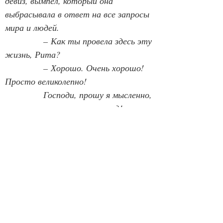
девиз, вымпел, который она 
выбрасывала в ответ на все запросы 
мира и людей.
             – Как ты провела здесь эту 
жизнь, Рита?
             – Хорошо. Очень хорошо! 
Просто великолепно!
             Господи, прошу я мысленно, 
только не испорть мне выход! 
Сохрани до конца мой стервячий ум, 
мой насмешливый взгляд на 
человеческие поступки, мою 
беспощадную к себе иронию. Не 
затягивай и не комкай реплик – я так 
люблю значительный финал. Дай же 
поставить точку в нужном месте! 
Не испорть мне выход. Не 