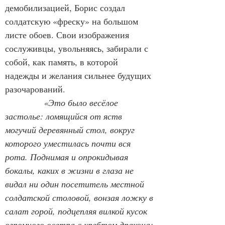
демобилизацией, Борис создал 
солдатскую «фреску» на большом 
листе обоев. Свои изображения 
сослуживцы, увольняясь, забирали с 
собой, как память, в которой 
надежды и желания сильнее будущих 
разочарований.
«Это было весёлое 
застолье: ломящийся от яств 
могучий деревянный стол, вокруг 
которого уместилась почти вся 
рота. Поднимая и опрокидывая 
бокалы, каких в жизни в глаза не 
видал ни один посетитель местной 
солдатской столовой, вонзая ложку в 
салат горой, подцепляя вилкой кусок 
огромного осетра с хребтом дракона; 