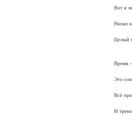
            Вот я
                  
            Низко
                  
            Целый
                    
            Время
                  
            Это с
                  
            Всё 
                  
            И тре
                   