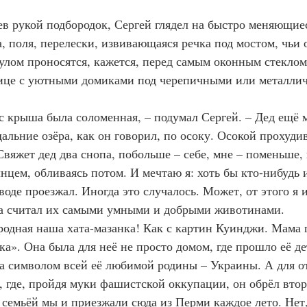
в рукой подбородок, Сергей глядел на быстро меняющиес
, поля, перелески, извивающаяся речка под мостом, чьи 
улом проносятся, кажется, перед самым оконным стекло
ьице с уютными домиками под черепичными или металли
 нас крыша была соломенная, – подумал Сергей. – Дед ещё 
дальние озёра, как он говорил, по осоку. Осокой прохуди
вяжет дед два снопа, побольше – себе, мне – поменьше,
нцем, обливаясь потом. И мечтаю я: хоть бы кто-нибудь 
воде проезжал. Иногда это случалось. Может, от этого я и
да считал их самыми умными и добрыми животинами.
ы, родная наша хата-мазанка! Как с картин Куинджи. Мама 
ка». Она была для неё не просто домом, где прошло её де
ла символом всей её любимой родины – Украины. А для от
, где, пройдя муки фашистской оккупации, он обрёл втор
 семьёй мы и приезжали сюда из Перми каждое лето. Нет,