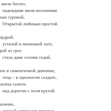
ам жили богато,
       надеждами жили весенними
овью суровой,
       Открытой любовью простой.
 мудрой,
      усталой и низенькой хате,
орой от гроз
      стала даже солома седой,
 мать в симпатичной девчонке,
      отца – в одноногом солдате,
у залпы салюта
      над дорогою с поля крутой.
 мальчик,
      ночной испугался лягушки,