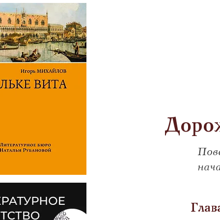
Доро
Пове
нача
            Гла