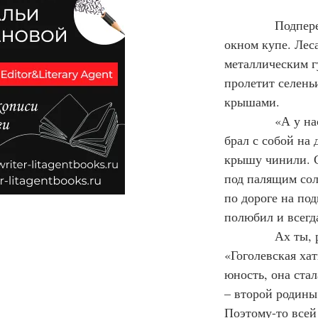
Подпере
окном купе. Леса
металлическим г
пролетит селен
крышами.
            «А у
брал с собой на 
крышу чинили. С
под палящим сол
по дороге на под
полюбил и всег
            Ах т
«Гоголевская хат
юность, она ста
– второй родины
Поэтому-то всей