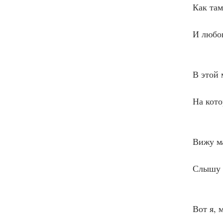
            Как т
                 
            И люб
                 
            В этой
                  
            На кот
                  
            Вижу
                  
            Слыш
                  
            Вот я,
                  