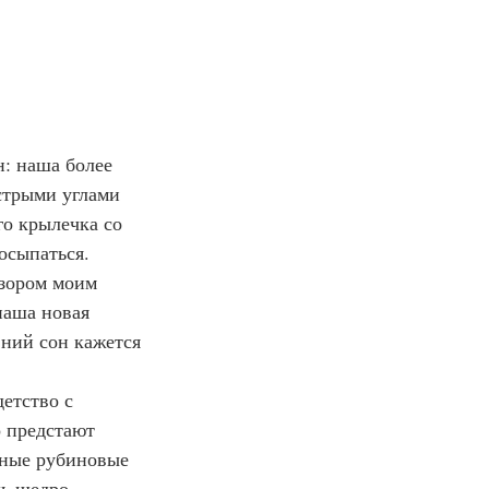
н: наша более 
стрыми углами 
о крылечка со 
осыпаться. 
взором моим 
наша новая 
вний сон кажется 
детство с 
 предстают 
пные рубиновые 
ь щедро 