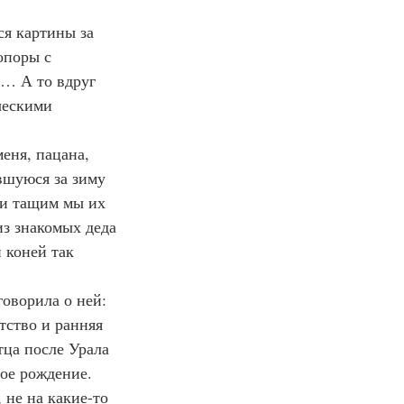
я картины за 
опоры с 
м… А то вдруг 
ческими 
меня, пацана, 
вшуюся за зиму 
 и тащим мы их 
из знакомых деда 
 коней так 
говорила о ней: 
тство и ранняя 
ца после Урала 
ое рождение. 
 не на какие-то 