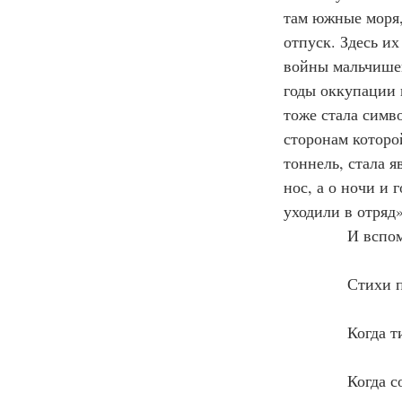
там южные моря,
отпуск. Здесь их
войны мальчишек 
годы оккупации 
тоже стала симв
сторонам которо
тоннель, стала 
нос, а о ночи и 
уходили в отряд»
            И вс
            Стих
                  
            Когда 
                  
            Когда