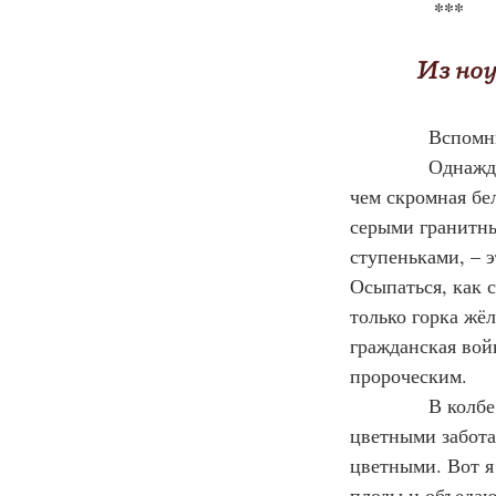
***
            И
            Вспомн
            Одн
чем скромная бе
серыми гранитны
ступеньками, – э
Осыпаться, как с
только горка жёл
гражданская вой
пророческим.
            В ко
цветными забота
цветными. Вот я
плоды и объедаю