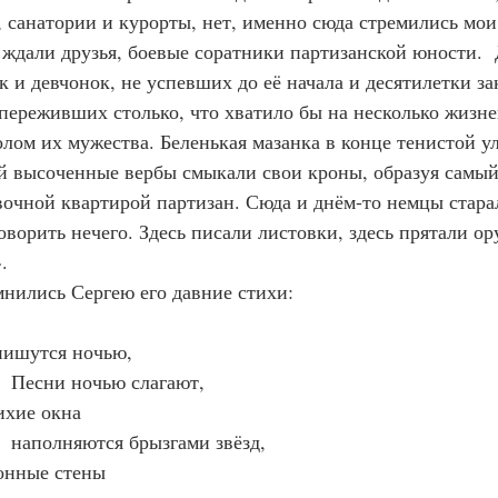
 санатории и курорты, нет, именно сюда стремились мои
 ждали друзья, боевые соратники партизанской юности.  
и девчонок, не успевших до её начала и десятилетки зак
переживших столько, что хватило бы на несколько жизне
олом их мужества. Беленькая мазанка в конце тенистой у
й высоченные вербы смыкали свои кроны, образуя самы
явочной квартирой партизан. Сюда и днём-то немцы старал
говорить нечего. Здесь писали листовки, здесь прятали ор
.
помнились Сергею его давние стихи:
и пишутся ночью,
      Песни ночью слагают,
тихие окна
      наполняются брызгами звёзд,
 сонные стены 