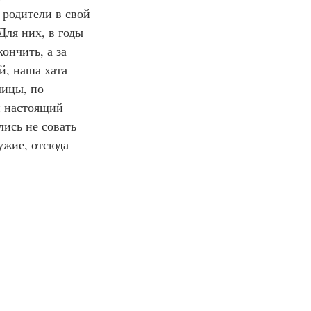
 родители в свой 
Для них, в годы 
ончить, а за 
й, наша хата 
лицы, по 
й настоящий 
ись не совать 
ужие, отсюда 