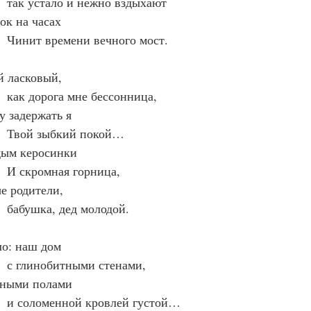
      так устало и нежно вздыхают
чок на часах
      Чинит времени вечного мост.
ой ласковый,
      как дорога мне бессонница,
очу задержать я
       Твой зыбкий покой…
: дым керосинки
      И скромная горница,
ые родители,
      бабушка, дед молодой.
ыло: наш дом
      с глинобитными стенами,
мляными полами
       и соломенной кровлей густой…