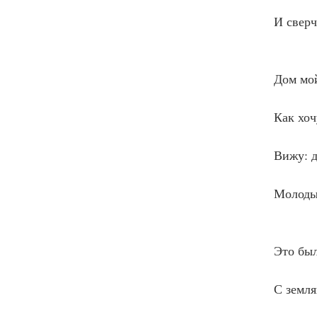
                  
            И свер
                  
            Дом м
                  
            Как х
                 
            Вижу
                  
            Молод
                  
            Это б
                  
            С зе
                 