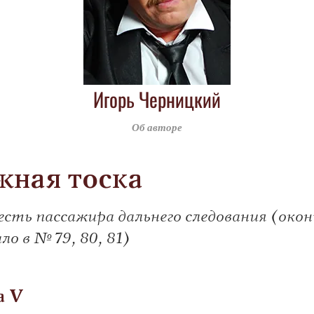
Игорь Черницкий
Об авторе
жная тоска
сть пассажира дальнего следования (окон
ло в № 79, 80, 81)
ва V