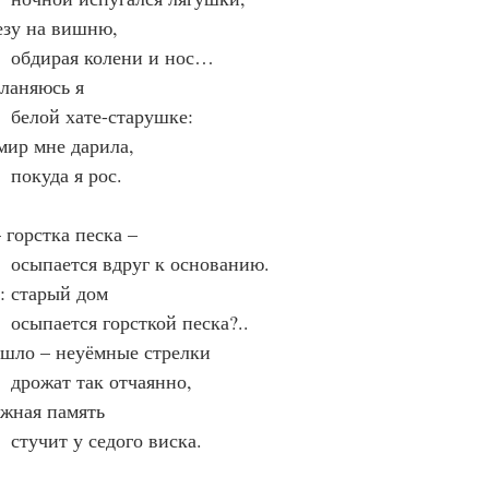
 лезу на вишню,
      обдирая колени и нос…
 кланяюсь я
      белой хате-старушке:
 мир мне дарила,
    покуда я рос.
 – горстка песка –
      осыпается вдруг к основанию.
он: старый дом
      осыпается горсткой песка?..
прошло – неуёмные стрелки
      дрожат так отчаянно,
вожная память
     стучит у седого виска.