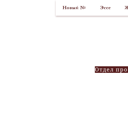
Новый №
Эссе
Ж
Отдел пр