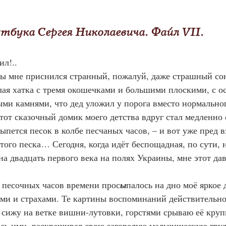
з ноутбука Сергея Николаевича. Файл VII.
ил!..
ажды мне приснился странный, пожалуй, даже страшный со
лая хатка с тремя окошечками и большими плоскими, с о
ми камнями, что дед уложил у порога вместо нормальног
тот сказочный домик моего детства вдруг стал медленно 
ыпется песок в колбе песчаных часов, – и вот уже пред 
того песка… Сегодня, когда идёт беспощадная, по сути, 
на двадцать первого века на полях Украины, мне этот да
лбе песочных часов времени прос
ы
палось на дно моё яркое 
ми и страхами. Те картины воспоминаний действительно
 сижу на ветке вишни-лутовки, горстями срываю её кру
сь ими, раскрашивая свою загорелую мальчишескую груд