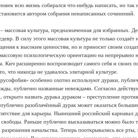
 человек всю жизнь собирался что-нибудь написать, но так 
 становится автором собрания ненаписанных сочинений.
Кич – массовая культура, предназначенная для избранных. Д
девр. В силу этого массовая культура не только создаёт
щения к высоким ценностям, но и приносит своим созда
т массовую психологическую ориентацию на непрерывно 
а. Кич расширенно воспроизводит самого себя и своих п
о, что никогда не удавалось элитарной культуре.
русофобия» особенно охотно используют дураки, публич
ежды, публично названные невеждами. Согласно действ
у, открыто назвать дурака дураком – преступление против
 публично разоблачённый дурак может оказаться большим
епятствие для карьеры. Нынешний российский карнавал ду
 свободы. Раньше публично высказываться можно было т
 разрешения начальства. Теперь пооткрывались все рты, в