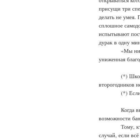
открываться кот
присущи три спе
делать не умея.
сплошное самодо
испытывают пост
дурак в одну ми
            «Мы 
униженная благо
            (*) 
второгодников н
            (*) Е
            Когд
возможности бан
            Тому
случай, если всё