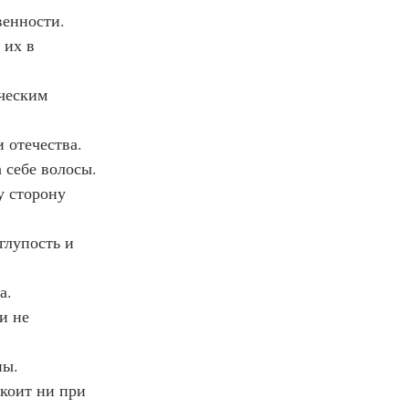
венности.
 их в 
ическим 
и отечества.
 себе волосы.
у сторону 
глупость и 
а.
и не 
ны.
окоит ни при 