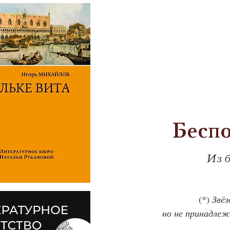
Беспо
Из 
            (*) 
Звёз
но не принадле