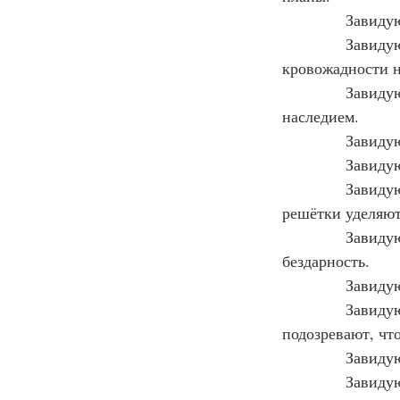
            Зави
            Зави
кровожадности 
            Зави
наследием.
            Зави
            Зави
            Зави
решётки уделяют
            Зави
бездарность.
            Зави
            Зави
подозревают, чт
            Зави
            Зави