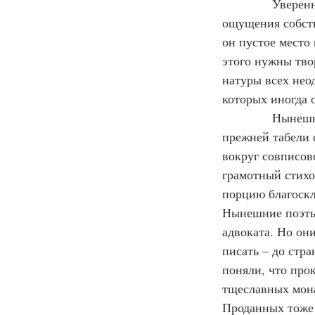
            Увер
ощущения собств
он пустое место
этого нужны тво
натуры всех нео
которых иногда 
            Ныне
прежней табели 
вокруг совписов
грамотный стихо
порцию благоскл
Нынешние поэты 
адвоката. Но он
писать – до стра
поняли, что про
тщеславных мона
Проданных тоже 