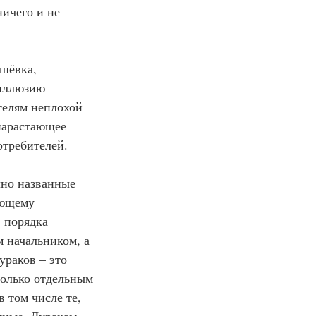
ничего и не 
ешёвка, 
 иллюзию 
телям неплохой 
нарастающее 
отребителей. 
но названные 
ующему 
 порядка 
 начальником, а 
раков – это 
олько отдельным 
 том числе те, 