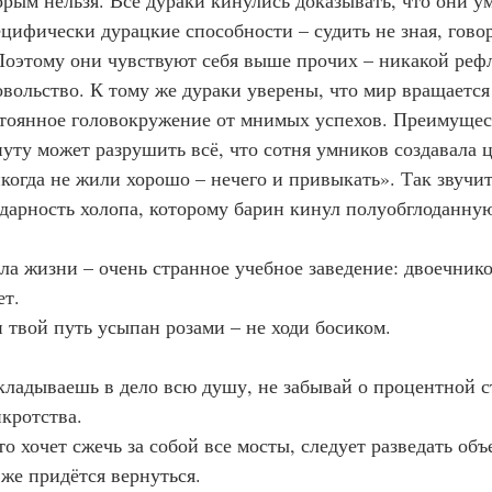
орым нельзя. Все дураки кинулись доказывать, что они у
цифически дурацкие способности – судить не зная, говор
 Поэтому они чувствуют себя выше прочих – никакой реф
вольство. К тому же дураки уверены, что мир вращается 
оянное головокружение от мнимых успехов. Преимущест
нуту может разрушить всё, что сотня умников создавала 
никогда не жили хорошо – нечего и привыкать». Так звучи
дарность холопа, которому барин кинул полуобглоданную
Школа жизни – очень странное учебное заведение: двоечнико
ет.
сли твой путь усыпан розами – не ходи босиком.
а вкладываешь в дело всю душу, не забывай о процентной с
кротства.
, кто хочет сжечь за собой все мосты, следует разведать об
 же придётся вернуться.