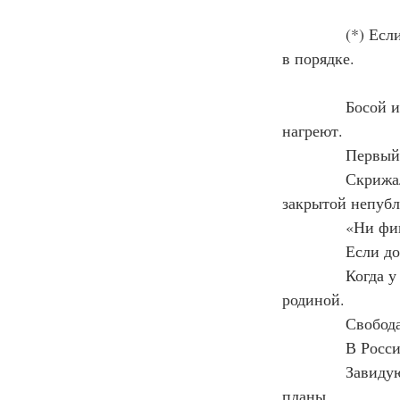
            (*) Е
в порядке.
            Босо
нагреют.
            Перв
            Скр
закрытой непубл
            «Ни 
            Если
            Когда
родиной. 
            Своб
            В Ро
            Зави
планы.