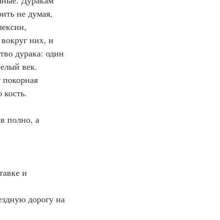
мные. Дуракам 
ить не думая, 
лексии, 
вокруг них, и 
во дурака: один 
целый век.
т покорная 
 кость.
в полно, а 
тавке и 
ъездную дорогу на 