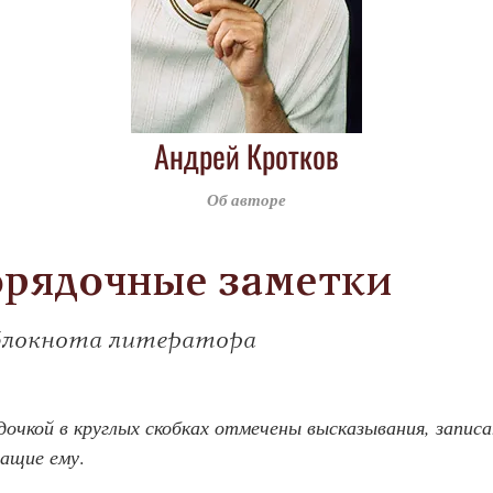
Андрей Кротков
Об авторе
рядочные заметки
блокнота литератора
дочкой в круглых скобках отмечены высказывания, запис
жащие ему
.