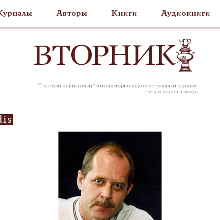
урналы
Авторы
Книги
Аудиокниги
ВТОР
НИК
Толстый зависимый* литературно-художественный журнал
* от дня недели и погоды
dis