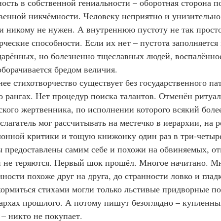
енность в собственной гениальности – оборотная сторона п
енной никчёмности. Человеку неприятно и унизительно 
 и никому не нужен. А внутреннюю пустоту не так просто
рческие способности. Если их нет – пустота заполняется
дарённых, но болезненно тщеславных людей, воспалённо
оборачивается бредом величия.
шнее стихотворчество существует без государственного па
о рангах. Нет процедур поиска талантов. Отменён ритуа
ского жертвенника, по исполнении которого всякий боле
слагатель мог рассчитывать на местечко в иерархии, на 
онной критики и тощую книжонку один раз в три-четыре
предоставлены самим себе и похожи на обвиняемых, от
и не теряются. Первый шок прошёл. Многое начитано. М
нности похоже друг на друга, до странности ловко и глад
кормиться стихами могли только льстивые придворные по
рхах прошлого. А потому пишут безоглядно – купленных
– никто не покупает.