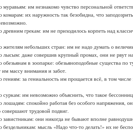
дую муравьям: им незнакомо чувство персональной ответст
дую комарам: их наружность так безобидна, что заподозрить
невозможно.
дую древним грекам: им не приходилось корпеть над класс
дую жителям небольших стран: им не надо думать о величи
дую лысым: даже совершив крупный промах, они не рвут на
дую обезьянам в зоопарке: обезьяноподобные существа по т
 им массу внимания и забот.
дую гениям: за гениальность им прощается всё, в том числе 
дую суркам: им невозможно объяснить, что такое бессонниц
дую лошадям: спокойно работая без особого напряжения, он
о совершают трудовой подвиг.
дую завистникам: они никогда не бывают вполне равнодуш
дую бездельникам: мысль «Надо что-то делать!» их не бесп