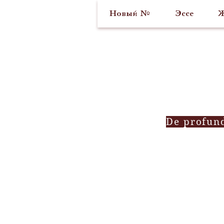
Новый №
Эссе
Ж
De profun