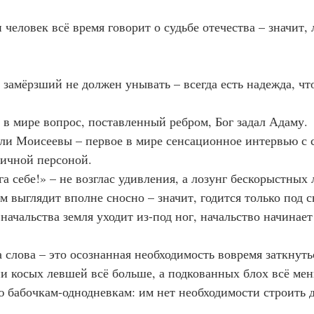
сли человек всё время говорит о судьбе отечества – значит,
й и замёрзший не должен унывать – всегда есть надежда, чт
ый в мире вопрос, поставленный ребром, Бог задал Адаму.
ижали Моисеевы – первое в мире сенсационное интервью с
ичной персоной.
фига себе!» – не возглас удивления, а лозунг бескорыстных
 дом выглядит вполне сносно – значит, годится только под с
 у начальства земля уходит из-под ног, начальство начинает
ода слова – это осознанная необходимость вовремя заткнуть
ссии косых левшей всё больше, а подкованных блох всё ме
дую бабочкам-однодневкам: им нет необходимости строить 