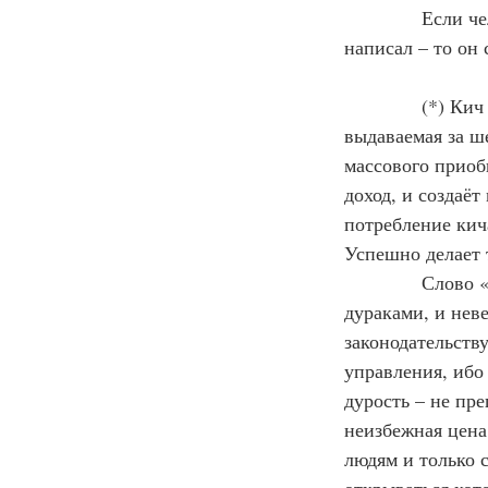
            Если
написал – то он
            (*) 
выдаваемая за ше
массового приоб
доход, и создаё
потребление кич
Успешно делает т
Слово «
дураками, и нев
законодательств
управления, ибо
дурость – не пр
неизбежная цена
людям и только с