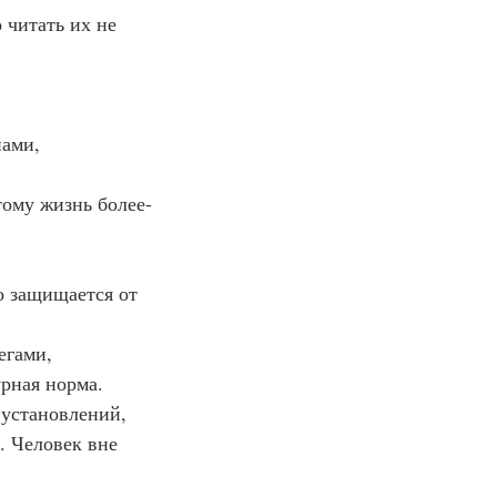
о читать их не 
нами, 
этому жизнь более-
о защищается от 
егами, 
рная норма. 
установлений, 
. Человек вне 