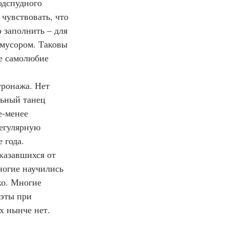
одспудного 
чувствовать, что 
 заполнить – для 
 мусором. Таковы 
е самолюбие 
тронажа. Нет 
льный танец 
е-менее 
регулярную 
 года. 
казавшихся от 
ногие научились 
ко. Многие 
эты при 
 нынче нет. 