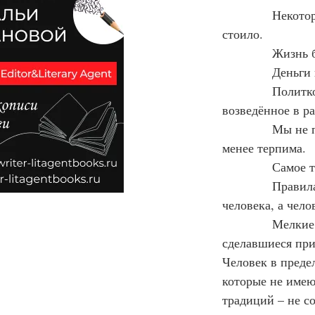
            Неко
стоило.
            Жизнь
            Деньг
            Поли
возведённое в ра
            Мы н
менее терпима.
            Самое
            Прав
человека, а чело
            Мелк
сделавшиеся при
Человек в преде
которые не имею
традиций – не с