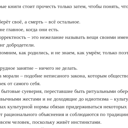
торые книги стоит прочесть только затем, чтобы понять, чт
 берёт своё, а смерть – всё остальное.
и не главное, когда они есть.
ткорректность – это нежелание называть вещи своими име
нг добродетели.
е помним, как родились, и не знаем, как умрём; только по
 трудное занятие – ничего не делать.
ила морали – подобие неписаного закона, которым обществ
век от самого себя.
ие бытовые суеверия, переставшие быть ритуальными обер
вычными жестами и не доходящие до идиотизма – культу
лах культурной нормы обязан придерживаться некоторых 
т рационального объяснения и соблюдаются по традиции
овсем человек, поскольку живёт инстинктами.