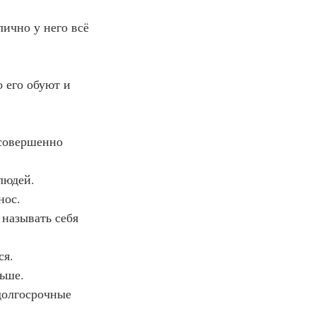
 лично у него всё 
о его обуют и 
 совершенно 
 людей.
нос.
 называть себя 
ся.
ньше.
долгосрочные 